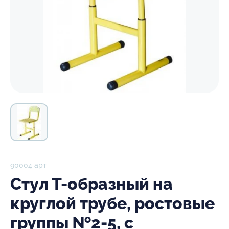
90004 арт
Стул Т-образный на
круглой трубе, ростовые
группы №2-5, с