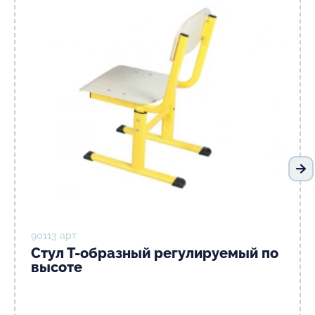
Сл
90113 арт
Стул Т-образный регулируемый по
высоте