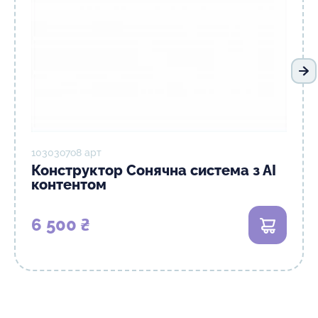
Сл
10303о7о8 арт
Конструктор Сонячна система з АІ
контентом
6 500 ₴
В корзи