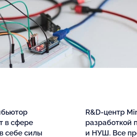
ибьютор
R&D-центр Mir
т в сфере
разработкой 
в себе силы
и НУШ. Все п