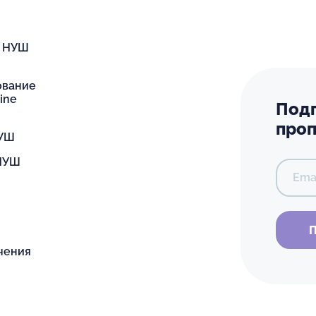
я НУШ
ование
ine
Подп
проп
НУШ
 НУШ
Ema
П
чения