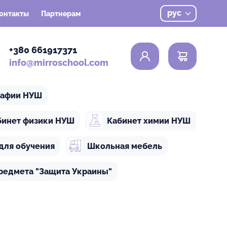
рус
онтакты
Партнерам
0
+380 661917371
info@mirroschool.com
рафии НУШ
бинет физики НУШ
Кабинет химии НУШ
для обучения
Школьная мебель
редмета "Защита Украины"