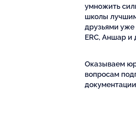
умножить сил
школы лучши
друзьями уже с
ERC, Аншар и 
Оказываем юр
вопросам под
документации