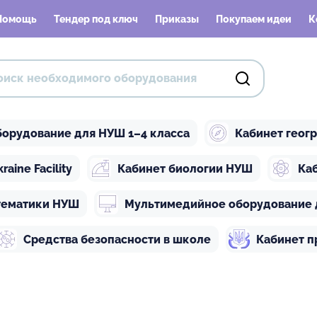
Помощь
Тендер под ключ
Приказы
Покупаем идеи
К
орудование для НУШ 1–4 класса
Кабинет геог
ine Facility
Кабинет биологии НУШ
Ка
тематики НУШ
Мультимедийное оборудование 
Средства безопасности в школе
Кабинет п