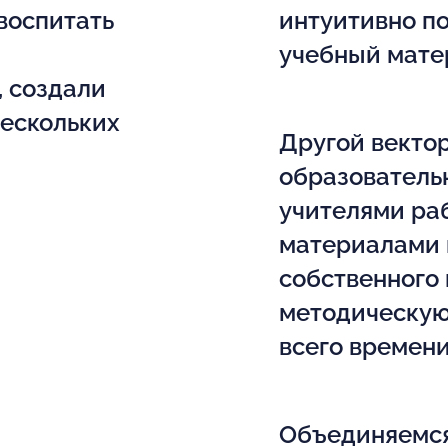
воспитать
интуитивно по
учебный мате
 создали
нескольких
Другой векто
образователь
учителями ра
материалами 
собственного
методическую
всего времен
Объединяемся