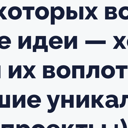
 которых в
е идеи — х
 их воплот
шие уника