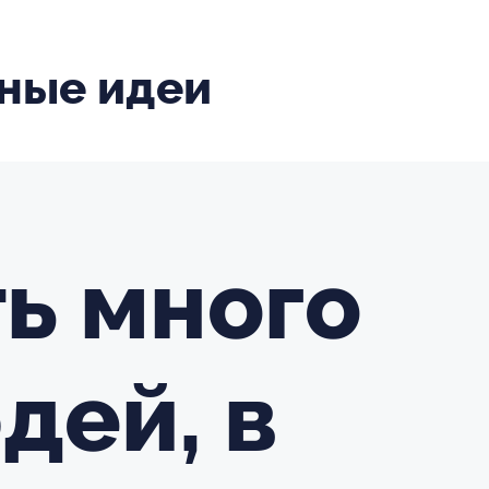
ные идеи
ть много
дей, в