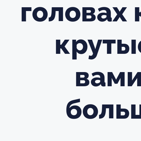
головах
круты
вами
боль