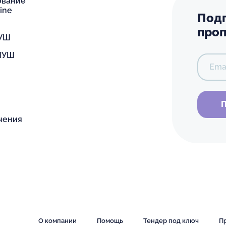
ование
ine
Подп
проп
НУШ
 НУШ
Ema
П
чения
О компании
Помощь
Тендер под ключ
П