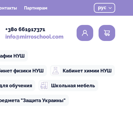
рус
онтакты
Партнерам
0
+380 661917371
info@mirroschool.com
рафии НУШ
бинет физики НУШ
Кабинет химии НУШ
для обучения
Школьная мебель
редмета "Защита Украины"