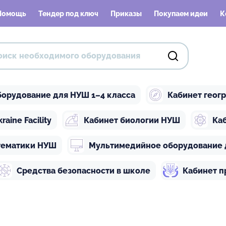
Помощь
Тендер под ключ
Приказы
Покупаем идеи
К
орудование для НУШ 1–4 класса
Кабинет геог
ine Facility
Кабинет биологии НУШ
Ка
тематики НУШ
Мультимедийное оборудование 
Средства безопасности в школе
Кабинет п