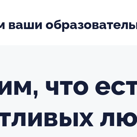
м ваши образователь
м, что ес
тливых лю