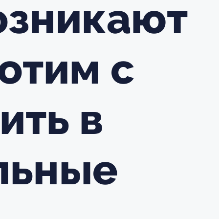
озникают
отим с
ить в
льные