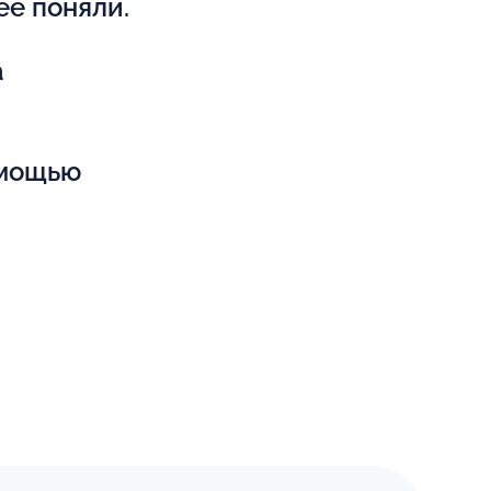
ее поняли.
а
омощью