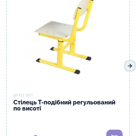
На
90113 арт
Стілець Т-подібний регульований
по висоті