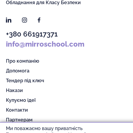
Обладнання для Класу Безпеки
LinkedIn
Instagram
Facebook
+380 661917371
info@mirroschool.com
Про компанію
Допомога
Тендер під ключ
Накази
Купуємо ідеї
Контакти
Партнерам
Ми поважаємо вашу приватність
Гарантія та повернення