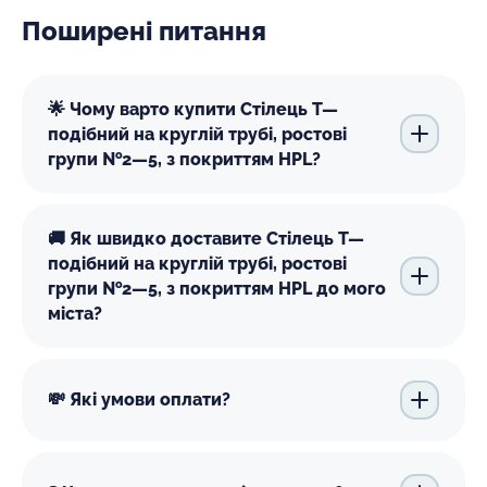
Поширені питання
🌟 Чому варто купити Стілець Т—
подібний на круглій трубі, ростові
групи №2—5, з покриттям HPL?
🚚 Як швидко доставите Стілець Т—
подібний на круглій трубі, ростові
групи №2—5, з покриттям HPL до мого
міста?
💸 Які умови оплати?