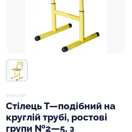
90004 арт
Стілець Т—подібний на
круглій трубі, ростові
групи №2—5, з