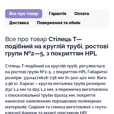
Все про товар
Гарантія
Оплата
Доставка
Повернення та обмін
Все про товар
Стілець Т—
подібний на круглій трубі, ростові
групи №2—5, з покриттям HPL
Стілець Т-подібний на круглій трубі, регулюється
на ростові групи №2-5, з покриттям HPL Габаритні
розміри: 331х417х618-738 мм (h=300-420 мм). Вага:
2.96 кг. Каркас – кругла металева труба розміром
d32*1,2 мм та d25*1,2 мм, а перемичка виготовлена
з плоскоовальної труби d30x15 мм, покриття
нанесене напиленням порошкових полімерних
матеріалів. Сидіння та спинка виготовлені з гнуто-
клеєної фанери та вкриті пластиком HPL