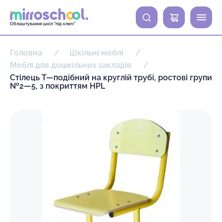
0
Облаштування шкіл "під ключ"
Головна
Шкільні меблі
Меблі для дошкільних закладів
Стілець Т—подібний на круглій трубі, ростові групи
№2—5, з покриттям HPL