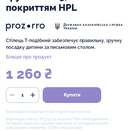
покриттям HPL
Стілець Т-подібний забезпечує правильну, зручну
посадку дитини за письмовим столом.
Більше про продукт
1 260 ₴
Купити
Відповідає концепції Нової Української школи
Відповідає наказу №574/29.04.2020 "Про затвердження
типового переліку засобів навчання та обладнання для
навчальних кабінетів і STEM-лібораторій"