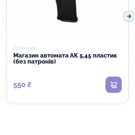
На
ZU0051 арт
Магазин автомата АК 5,45 пластик
(без патронів)
550 ₴
В кошик