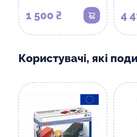
1 500 ₴
4 4
В кошик
Користувачі, які под