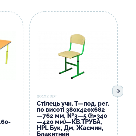
Наступ
90102 арт
Стілець учн. Т—под. рег.
по висоті 380х420х682
—762 мм, №3—5 (h=340
460-
—420 мм)—КВ.ТРУБА,
HPL Бук, Дм, Жасмин,
Блакитний