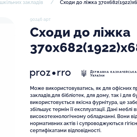
шкільних закладів
Сходи до ліжка 370х682(1922)
90246 арт
Сходи до ліжка
370х682(1922)х
Може використовуватись, як для офісних пр
закладів,для бібліотек, для дому, так і для 
використовується якісна фурнітура, це заб
збільшує термін її експлуатації. Дані меблі
високотехнологічному обладнанні. Вони ві
нормативних актів і супроводжуються гігіє
сертифікатами відповідності.