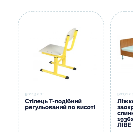
90113 арт
90171 а
Стілець Т-подібний
Ліжк
регульований по висоті
заок
спин
1936
ЛІВЕ