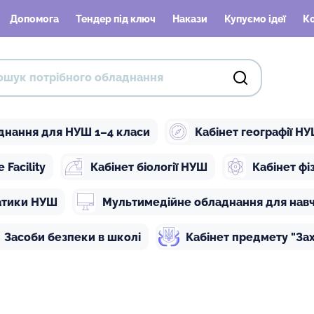
Допомога
Тендер під ключ
Накази
Купуємо ідеї
К
днання для НУШ 1–4 класи
Кабінет географії Н
Facility
Кабінет біології НУШ
Кабінет ф
атики НУШ
Мультимедійне обладнання для нав
Засоби безпеки в школі
Кабінет предмету "Зах