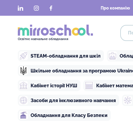
LinkedIn
Instagram
Facebook
Про компанію
Освітнє навчальне обладнання
STEAM-обладнання для шкіл
Обла
Шкільне обладнання за програмою Ukraine 
Кабінет історії НУШ
Кабінет матем
Засоби для інклюзивного навчання
Обладнання для Класу Безпеки