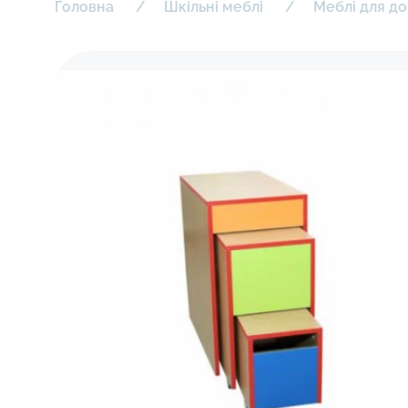
Головна
Шкільні меблі
Меблі для до