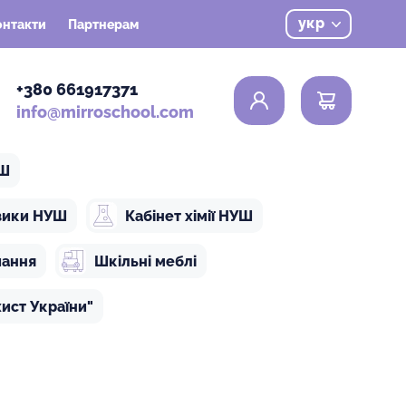
укр
онтакти
Партнерам
0
+380 661917371
info@mirroschool.com
УШ
ізики НУШ
Кабінет хімії НУШ
чання
Шкільні меблі
ист України"