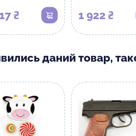
17 ₴
1 922 ₴
В кошик
ивились даний товар, та