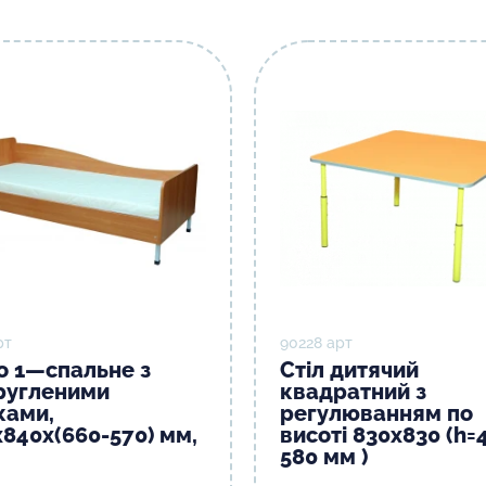
рт
90228 арт
о 1—спальне з
Стіл дитячий
ругленими
квадратний з
ками,
регулюванням по
х840х(660-570) мм,
висоті 830х830 (h=
580 мм )