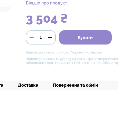
Більше про продукт
3 504 ₴
Купити
Відповідає концепції Нової Української школи
Відповідає наказу №574/29.04.2020 "Про затвердження 
обладнання для навчальних кабінетів і STEM-ліборатор
та
Доставка
Повернення та обмін