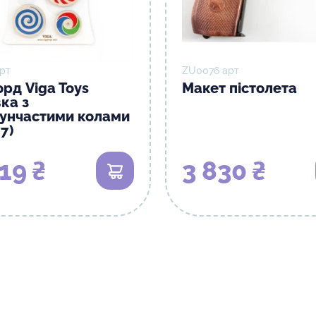
рт
ZU0076 арт
орд Viga Toys
Макет пістолета
ка з
рунчастими колами
7)
19 ₴
3 830 ₴
В кошик