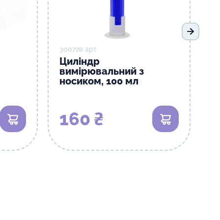
Наступ
30072в арт
Циліндр
вимірювальний з
носиком, 100 мл
160 ₴
В кошик
В кошик