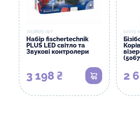
31138і2і3 арт
50013 а
Набір fischertechnik
Бізіб
PLUS LED світло та
Корів
Звукові контролери
візе
(5067
3 198 ₴
2 6
В кошик