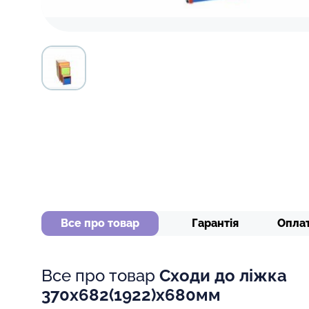
Все про товар
Гарантія
Опла
Все про товар
Сходи до ліжка
370х682(1922)х680мм