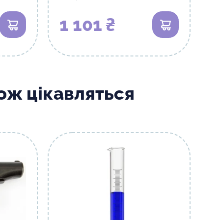
1 101 ₴
В кошик
В кошик
кож цікавляться