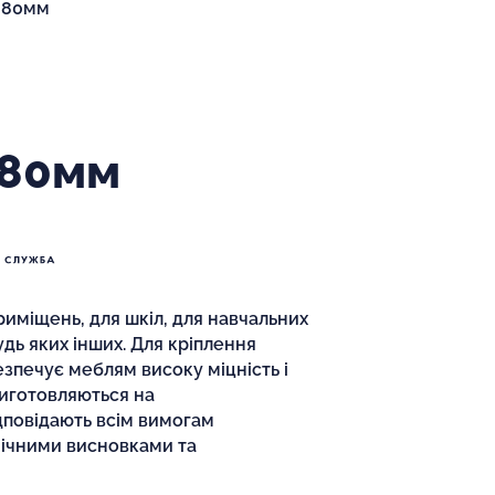
х680мм
680мм
иміщень, для шкіл, для навчальних
будь яких інших. Для кріплення
езпечує меблям високу міцність і
 виготовляються на
дповідають всім вимогам
нічними висновками та