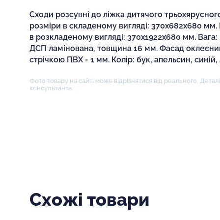
Сходи розсувні до ліжка дитячого трьохярусного
розміри в складеному вигляді: 370х682х680 мм.
в розкладеному вигляді: 370х1922х680 мм. Вага: 3
ДСП ламінована, товщина 16 мм. Фасад оклеєн
стрічкою ПВХ - 1 мм. Колір: бук, апельсин, синій,
Фото товару на сайті може відрізнятися від реального. Деталі
консультанта.
Схожі товари