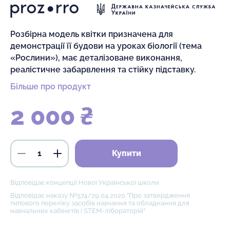
Розбірна модель квітки призначена для
демонстрації її будови на уроках біології (тема
«Рослини»), має деталізоване виконання,
реалістичне забарвлення та стійку підставку.
Більше про продукт
2 000 ₴
Купити
Відповідає концепції Нової Української школи
Відповідає наказу №574/29.04.2020 "Про затвердження
типового переліку засобів навчання та обладнання для
навчальних кабінетів і STEM-лібораторій"