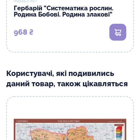
895453 арт
Гербарій "Систематика рослин.
Родина Бобові. Родина злакові"
968 ₴
В кошик
Користувачі, які подивились
даний товар, також цікавляться