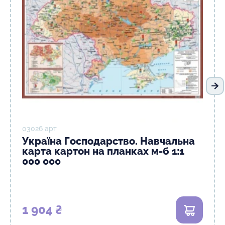
На
03026 арт
Україна Господарство. Навчальна
карта картон на планках м-б 1:1
000 000
1 904 ₴
В кошик