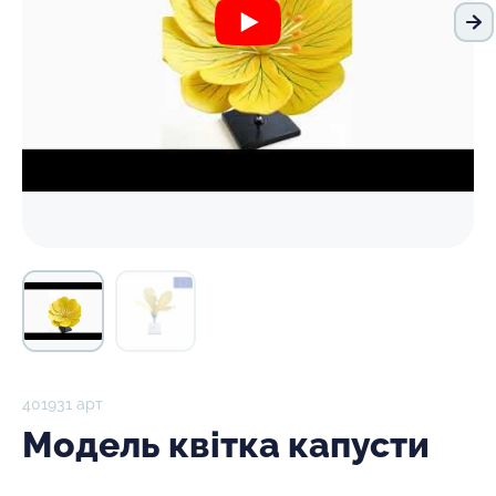
На
401931 арт
Модель квітка капусти