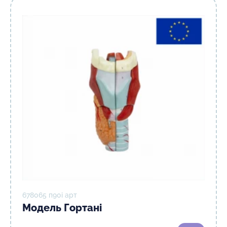
678065 п90і арт
Модель Гортані