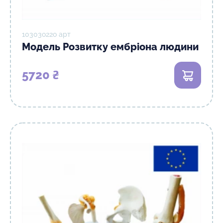
10303о22о арт
Модель Розвитку ембріона людини
5720 ₴