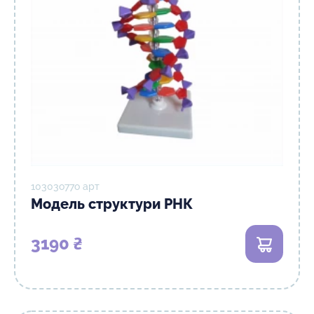
10303о77о арт
Модель структури РНК
3190 ₴