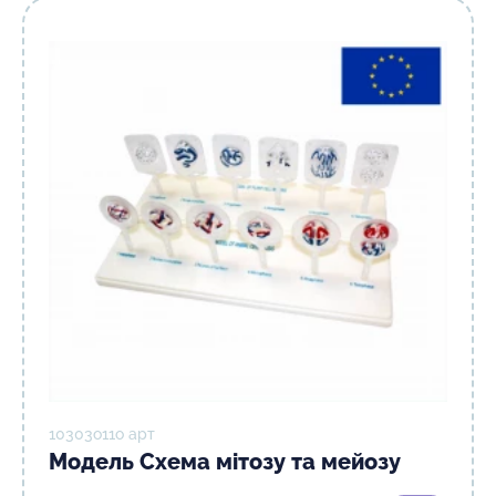
10303о11о арт
Модель Схема мітозу та мейозу