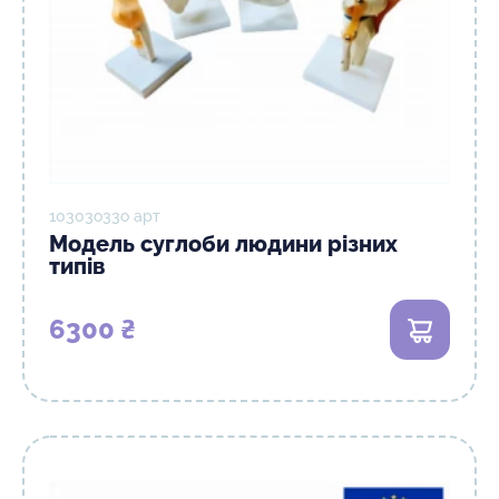
10303о33о арт
Модель суглоби людини різних
типів
6300 ₴