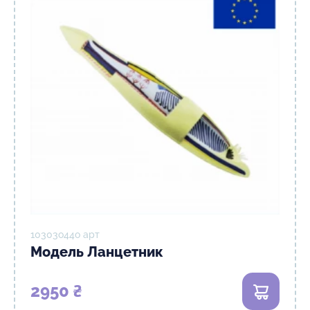
10303о44о арт
Модель Ланцетник
2950 ₴