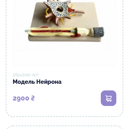
56543о97 арт
Модель Нейрона
2900 ₴