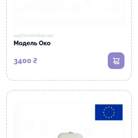
2456700606в92 арт
Модель Око
3400 ₴