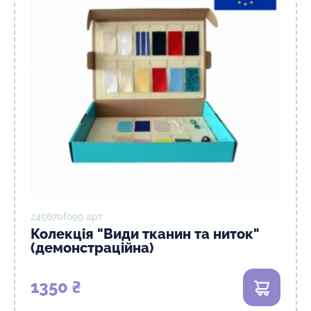
245670fо99 арт
Колекція "Види тканин та ниток"
(демонстраційна)
1350 ₴