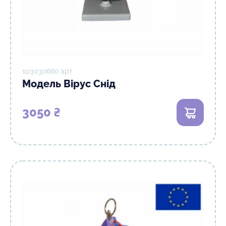
10303о66о арт
Модель Вірус Снід
3050 ₴