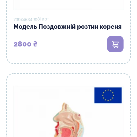
79924534п98і арт
Модель Поздовжній розтин кореня
2800 ₴