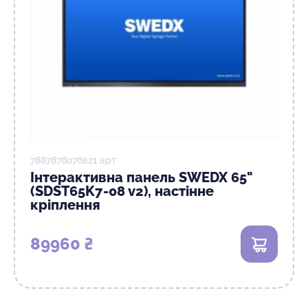
7887878о76в21 арт
Інтерактивна панель SWEDX 65"
(SDST65K7-08 v2), настінне
кріплення
89960 ₴