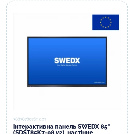
7887878о76т арт
Інтерактивна панель SWEDX 85"
(SDST85K7-08 v2), настінне