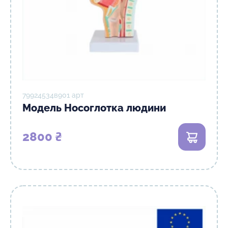
79924534в901 арт
Модель Носоглотка людини
2800 ₴