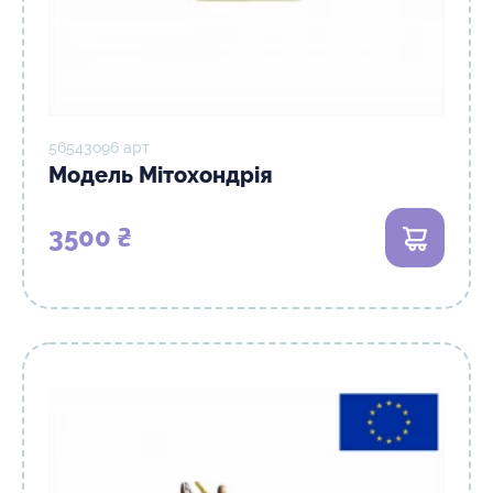
56543о96 арт
Модель Мітохондрія
3500 ₴