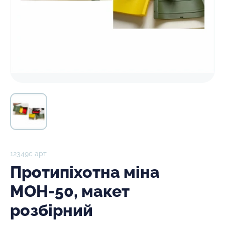
12349с арт
Протипіхотна міна
МОН-50, макет
розбірний