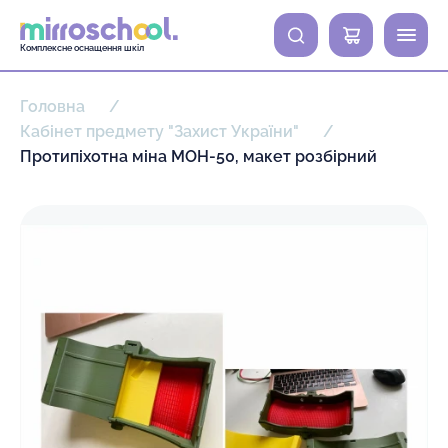
0
Комплексне оснащення шкіл
Головна
Кабінет предмету "Захист України"
Протипіхотна міна МОН-50, макет розбірний