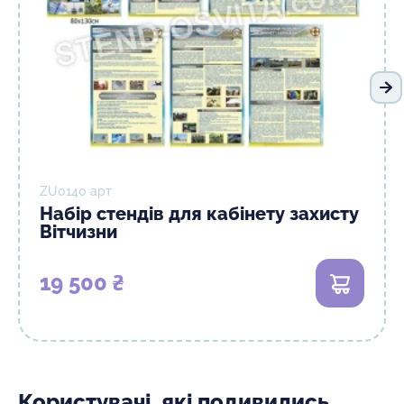
На
ZU0140 арт
Набір стендів для кабінету захисту
Вітчизни
19 500 ₴
В кошик
Користувачі, які подивились