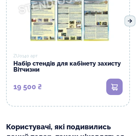
На
ZU0140 арт
Набір стендів для кабінету захисту
Вітчизни
19 500 ₴
В кошик
Користувачі, які подивились