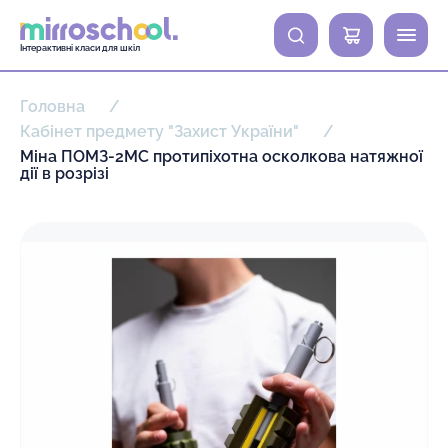
0
Інтерактивні класи для шкіл
Головна
Кабінет предмету "Захист України"
Міна ПОМЗ-2МС протипіхотна осколкова натяжної
дії в розрізі