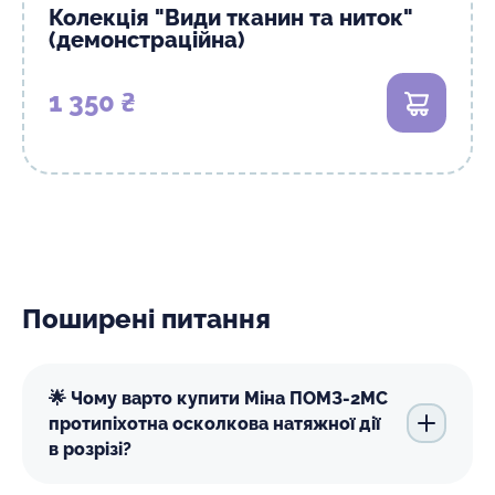
Колекція "Види тканин та ниток"
(демонстраційна)
1 350 ₴
В кошик
Поширені питання
🌟 Чому варто купити Міна ПОМЗ-2МС
протипіхотна осколкова натяжної дії
в розрізі?