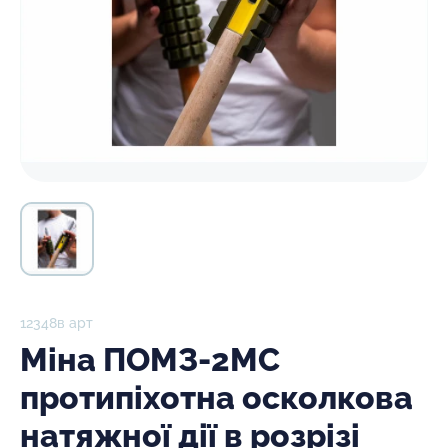
12348в арт
Міна ПОМЗ-2МС
протипіхотна осколкова
натяжної дії в розрізі