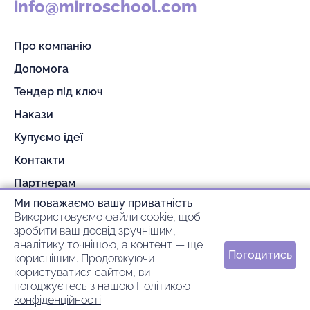
info@mirroschool.com
Про компанію
Допомога
Тендер під ключ
Накази
Купуємо ідеї
Контакти
Партнерам
Ми поважаємо вашу приватність
Гарантія та повернення
Використовуємо файли cookie, щоб
Оплата та доставка
зробити ваш досвід зручнішим,
аналітику точнішою, а контент — ще
Погодитись
кориснішим. Продовжуючи
© 2026 mirroschool
користуватися сайтом, ви
погоджуєтесь з нашою
Політикою
ideil.
Зроблено в
конфіденційності