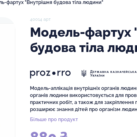
ь-фартух "Внутрішня будова тіла людини"
40014 арт
Модель-фартух 
будова тіла люд
Модель-аплікація внутрішніх органів людин
органів людини використовується для про
практичних робіт, а також для закріплення
розширює знання дітей про організм люди
Більше про продукт