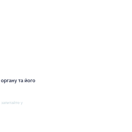
 органу та його
 запитайте у