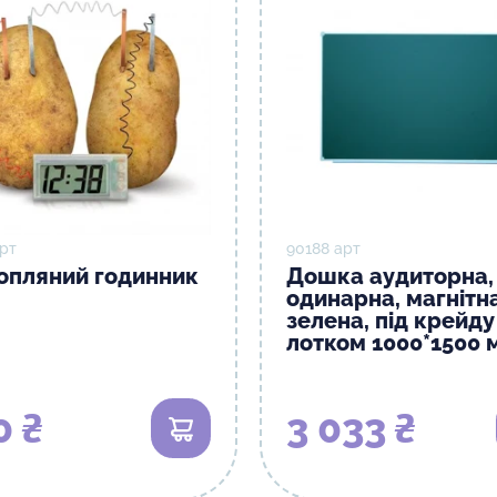
рт
90188 арт
опляний годинник
Дошка аудиторна,
одинарна, магнітн
зелена, під крейду
лотком 1000*1500 
0 ₴
3 033 ₴
В кошик