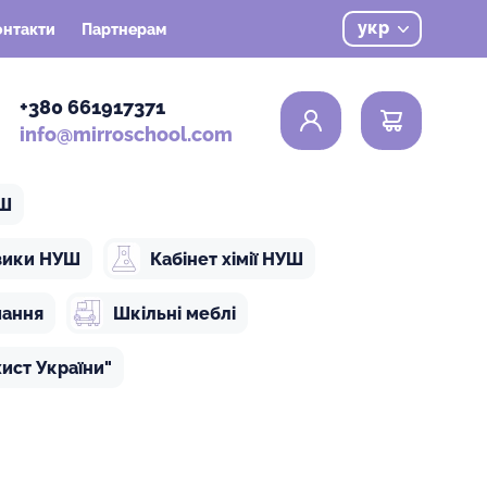
укр
онтакти
Партнерам
0
+380 661917371
info@mirroschool.com
УШ
ізики НУШ
Кабінет хімії НУШ
чання
Шкільні меблі
ист України"