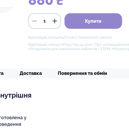
880 ₴
Купити
Відповідає концепції Нової Української школи
Відповідає наказу №574/29.04.2020 "Про затвердження 
обладнання для навчальних кабінетів і STEM-ліборатор
та
Доставка
Повернення та обмін
Внутрішня
готовлена у
роведення