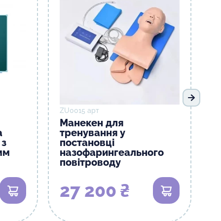
Наступ
ZU0015 арт
Манекен для
а
тренування у
 з
постановці
мм
назофарингеального
повітроводу
27 200 ₴
В кошик
В кошик