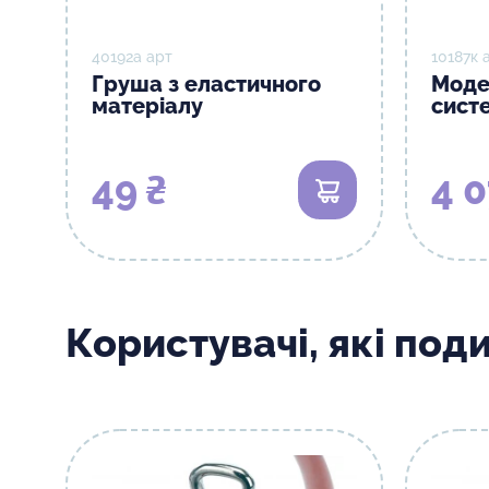
40192а арт
10187к 
Груша з еластичного
Моде
матеріалу
сист
49 ₴
4 0
В кошик
Користувачі, які под