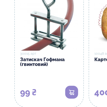
30015 арт
10048 а
Затискач Гофмана
Карт
(гвинтовий)
99 ₴
40
В кошик