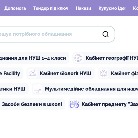
Допомога
Тендер під ключ
Накази
Купуємо ідеї
К
днання для НУШ 1–4 класи
Кабінет географії Н
Facility
Кабінет біології НУШ
Кабінет ф
атики НУШ
Мультимедійне обладнання для нав
Засоби безпеки в школі
Кабінет предмету "Зах