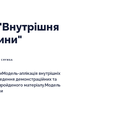
"Внутрішня
ини"
иМодель-аплікація внутрішніх
ведення демонстраційних та
 пройденого матеріалу.Модель
ни