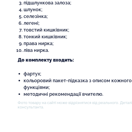
підшлункова залоза;
шлунок;
селезінка;
легені;
товстий кишківник;
тонкий кишківник;
права нирка;
ліва нирка.
До комплекту входить:
фартух;
кольоровий пакет-підказка з описом кожного
функціями;
методичні рекомендації вчителю.
Фото товару на сайті може відрізнятися від реального. Деталі
консультанта.