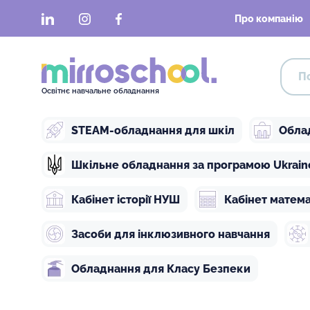
LinkedIn
Instagram
Facebook
Про компанію
Освітнє навчальне обладнання
STEAM-обладнання для шкіл
Обла
Шкільне обладнання за програмою Ukraine 
Кабінет історії НУШ
Кабінет матем
Засоби для інклюзивного навчання
Обладнання для Класу Безпеки