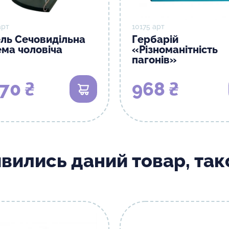
арт
10175 арт
ль Сечовидільна
Гербарій
ема чоловіча
«Різноманітність
пагонів»
70 ₴
968 ₴
В кошик
ивились даний товар, та