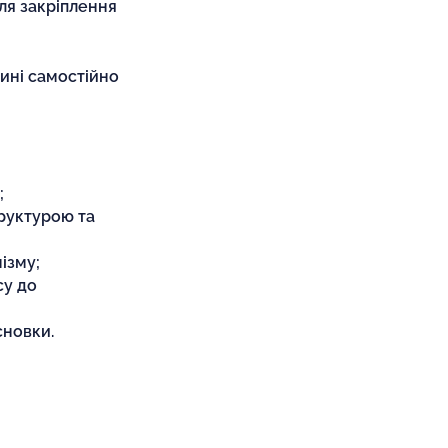
ля закріплення
тині самостійно
;
труктурою та
ізму;
су до
сновки.