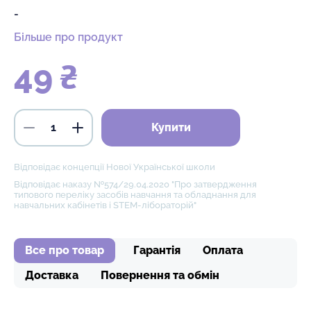
-
Більше про продукт
49 ₴
Купити
Відповідає концепції Нової Української школи
Відповідає наказу №574/29.04.2020 "Про затвердження
типового переліку засобів навчання та обладнання для
навчальних кабінетів і STEM-лібораторій"
Все про товар
Гарантія
Оплата
Доставка
Повернення та обмін