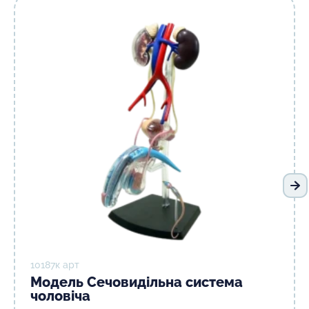
На
10187к арт
Модель Сечовидільна система
чоловіча