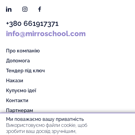
LinkedIn
Instagram
Facebook
+380 661917371
info@mirroschool.com
Про компанію
Допомога
Тендер під ключ
Накази
Купуємо ідеї
Контакти
Партнерам
Ми поважаємо вашу приватність
Гарантія та повернення
Використовуємо файли cookie, щоб
Оплата та доставка
зробити ваш досвід зручнішим,