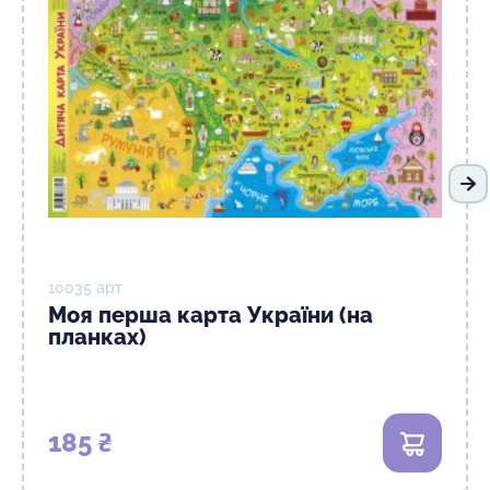
На
10035 арт
Моя перша карта України (на
планках)
185 ₴
В кошик