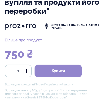
вугілля та продукти його
переробки"
Більше про продукт
750 ₴
Купити
Відповідає концепції Нової Української школи
Відповідає наказу №574/29.04.2020 "Про затвердження
типового переліку засобів навчання та обладнання для
навчальних кабінетів і STEM-лібораторій"