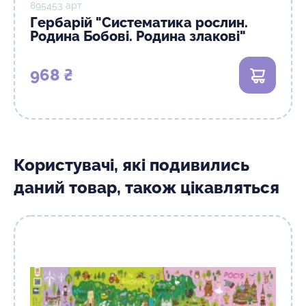
895453 арт
Гербарій "Систематика рослин.
Родина Бобові. Родина злакові"
968 ₴
В кошик
Користувачі, які подивились
даний товар, також цікавляться