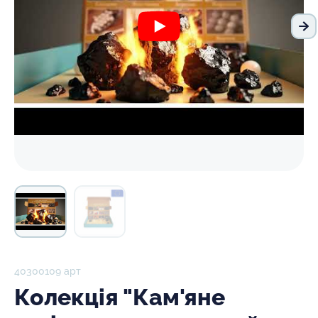
На
40300109 арт
Колекція "Кам'яне