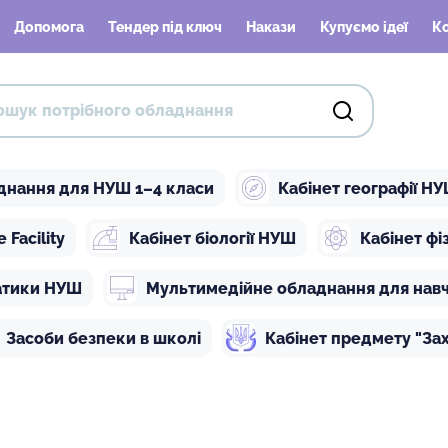
Допомога
Тендер під ключ
Накази
Купуємо ідеї
К
днання для НУШ 1–4 класи
Кабінет географії Н
Facility
Кабінет біології НУШ
Кабінет ф
атики НУШ
Мультимедійне обладнання для нав
Засоби безпеки в школі
Кабінет предмету "Зах