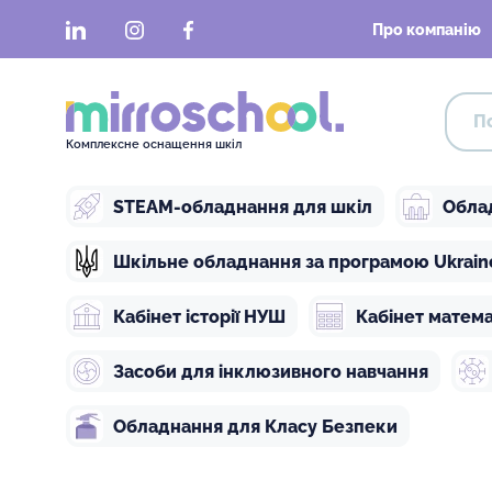
LinkedIn
Instagram
Facebook
Про компанію
Комплексне оснащення шкіл
STEAM-обладнання для шкіл
Обла
Шкільне обладнання за програмою Ukraine 
Кабінет історії НУШ
Кабінет матем
Засоби для інклюзивного навчання
Обладнання для Класу Безпеки