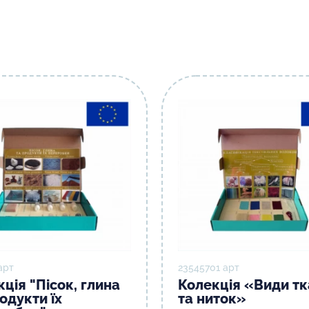
арт
23545701 арт
ція "Пісок, глина
Колекція «Види т
одукти їх
та ниток»