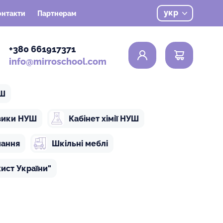
укр
онтакти
Партнерам
0
+380 661917371
info@mirroschool.com
УШ
ізики НУШ
Кабінет хімії НУШ
чання
Шкільні меблі
ист України"