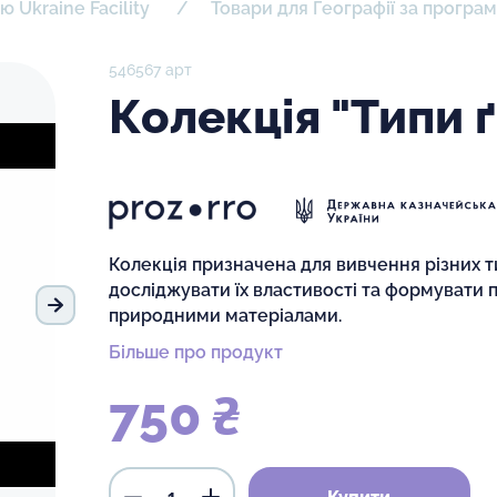
 Ukraine Facility
Товари для Географії за програм
546567 арт
Колекція "Типи ґ
Колекція призначена для вивчення різних т
досліджувати їх властивості та формувати 
природними матеріалами.
Наступний слайд
Більше про продукт
750 ₴