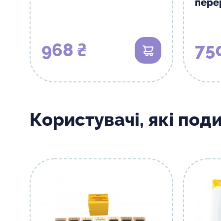
пере
968 ₴
75
В кошик
Користувачі, які под