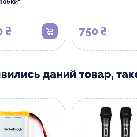
робки"
0 ₴
750 ₴
В кошик
ивились даний товар, та