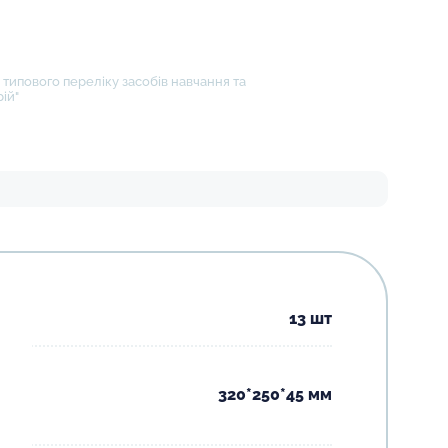
типового переліку засобів навчання та
ій"
13 шт
320*250*45 мм