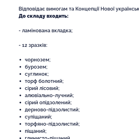
Відповідає вимогам та Концепції Нової українськ
До складу входить:
- ламінована вкладка;
- 12 зразків:
чорнозем;
бурозем;
суглинок;
торф болотний;
сірий лісовий;
алювіально-лучний;
сірий опідзолений;
дерново-підзолистий;
супіщаний;
торфяно-підзолистий;
піщаний;
глинисто-піщаний.