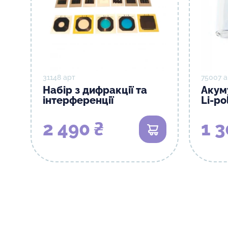
31148 арт
75007 а
Набір з дифракції та
Акум
інтерференції
Li-po
2 490 ₴
1 3
В кошик