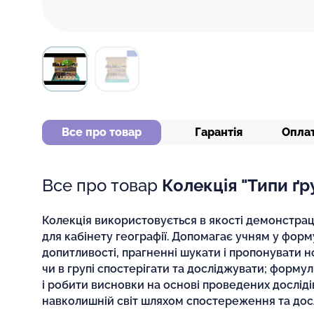
Все про товар
Гарантія
Опла
Все про товар
Колекція "Типи ґр
Колекція використовується в якості демонстрац
для кабінету географії. Допомагає учням у форм
допитливості, прагненні шукати і пропонувати но
чи в групі спостерігати та досліджувати; форм
і робити висновки на основі проведених дослідів
навколишній світ шляхом спостереження та дос