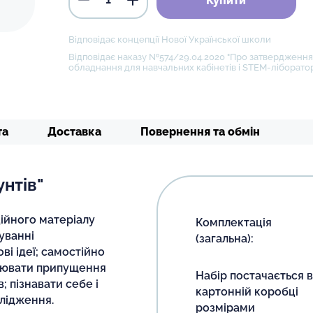
Купити
Відповідає концепції Нової Української школи
Відповідає наказу №574/29.04.2020 "Про затвердження 
обладнання для навчальних кабінетів і STEM-ліборатор
та
Доставка
Повернення та обмін
унтів"
ійного матеріалу
Комплектація
уванні
(загальна):
ві ідеї; самостійно
улювати припущення
Набір постачається в
; пізнавати себе і
картонній коробці
лідження.
розмірами