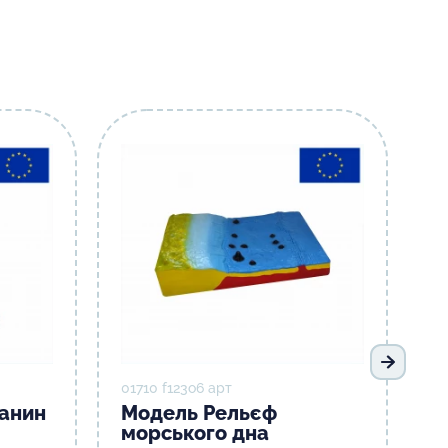
Наступ
01710 f123о6 арт
канин
Модель Рельєф
морського дна