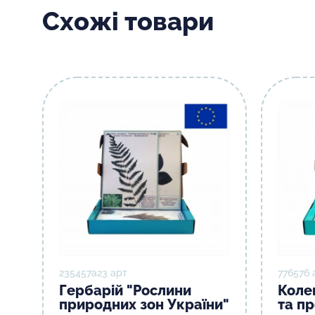
Схожі товари
235457а23 арт
776576 
Гербарій "Рослини
Колек
природних зон України"
та пр