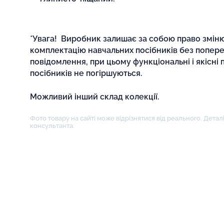
*Увага! Виробник залишає за собою право змін
комплектацію навчальних посібників без попер
повідомлення, при цьому функціональні і якісні
посібників не погіршуються.
Можливий інший склад колекції.
Фото товару на сайті може відрізнятися від реального. Деталі
консультанта.