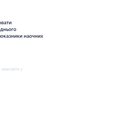
ювати
еднього
 показники наочних
 запитайте у