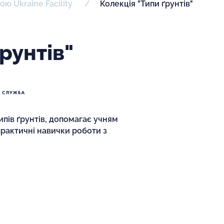
ою Ukraine Facility
Колекція "Типи ґрунтів"
рунтів"
ипів ґрунтів, допомагає учням
практичні навички роботи з