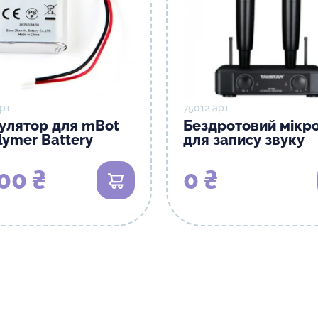
рт
75012 арт
улятор для mBot
Бездротовий мікр
lymer Battery
для запису звуку
00 ₴
0 ₴
В кошик