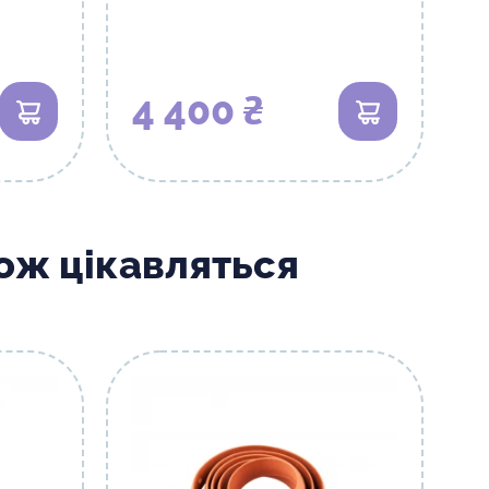
4 400 ₴
В кошик
В кошик
кож цікавляться