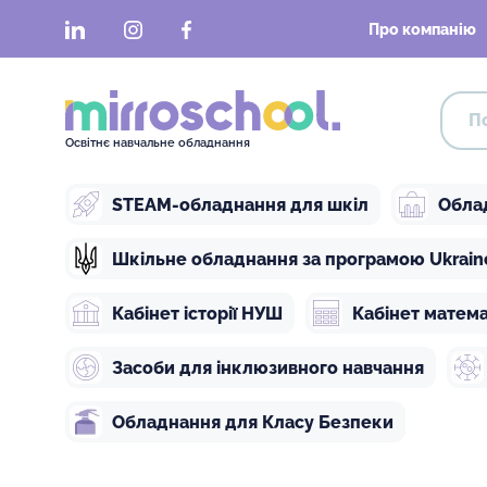
LinkedIn
Instagram
Facebook
Про компанію
Освітнє навчальне обладнання
STEAM-обладнання для шкіл
Обла
Шкільне обладнання за програмою Ukraine 
Кабінет історії НУШ
Кабінет матем
Засоби для інклюзивного навчання
Обладнання для Класу Безпеки