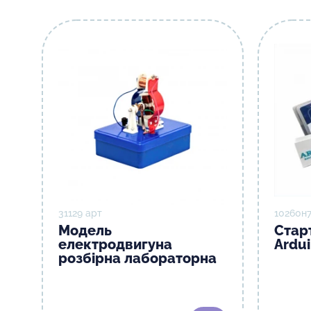
31129 арт
10260н7
Модель
Стар
електродвигуна
Ardu
розбірна лабораторна