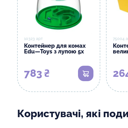
10323 арт
75004 
Контейнер для комах
Конт
Edu—Toys з лупою 5x
вели
783 ₴
26
В кошик
Користувачі, які под