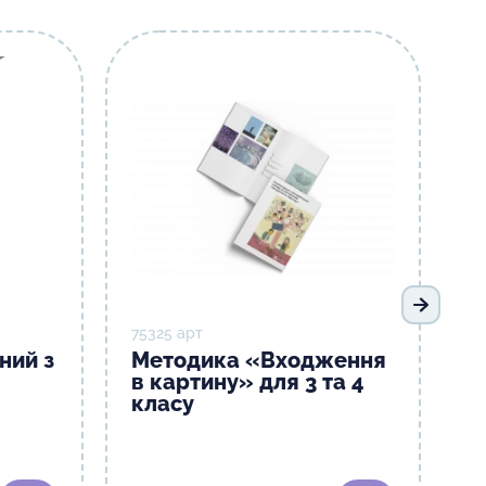
Наступ
75325 арт
ний з
Методика «Входження
в картину» для 3 та 4
класу