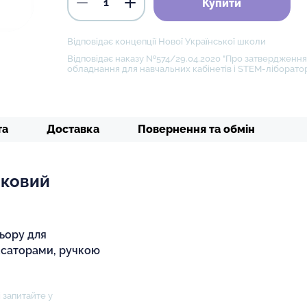
Купити
Відповідає концепції Нової Української школи
Відповідає наказу №574/29.04.2020 "Про затвердження 
обладнання для навчальних кабінетів і STEM-ліборатор
та
Доставка
Повернення та обмін
иковий
ьору для
ксаторами, ручкою
 запитайте у