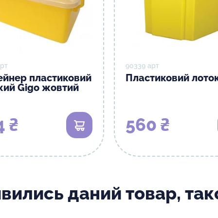
арт
90339 арт
ейнер пластиковий
Пластиковий лоток
кий Gigo жовтий
4 ₴
560 ₴
В кошик
ивились даний товар, та