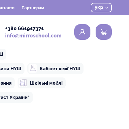
укр
онтакти
Партнерам
0
+380 661917371
info@mirroschool.com
УШ
ізики НУШ
Кабінет хімії НУШ
чання
Шкільні меблі
ист України"