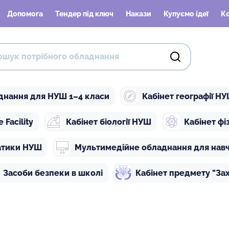
Допомога
Тендер під ключ
Накази
Купуємо ідеї
К
днання для НУШ 1–4 класи
Кабінет географії Н
Facility
Кабінет біології НУШ
Кабінет ф
атики НУШ
Мультимедійне обладнання для нав
Засоби безпеки в школі
Кабінет предмету "Зах