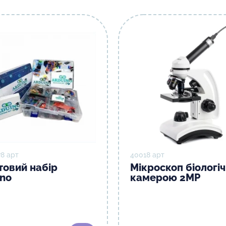
8 арт
40018 арт
товий набір
Мікроскоп біологіч
ino
камерою 2MP