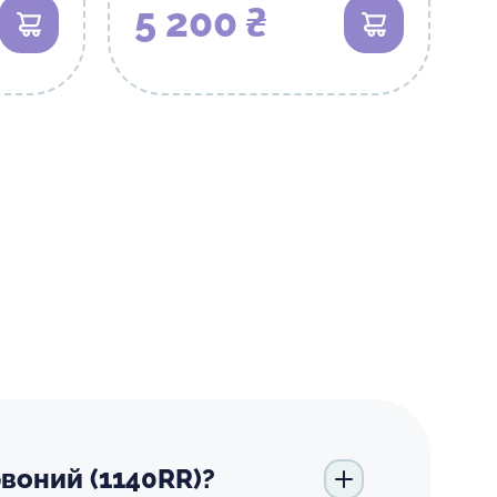
5 200 ₴
В кошик
В кошик
воний (1140RR)?