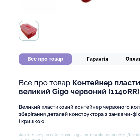
Все про товар
Гарантія
Опла
Все про товар
Контейнер пласт
великий Gigo червоний (1140RR)
Великий пластиковий контейнер червоного кол
зберігання деталей конструктора з замками-фі
і кришкою.
Фото товару на сайті може відрізнятися від реального. Деталі
консультанта.