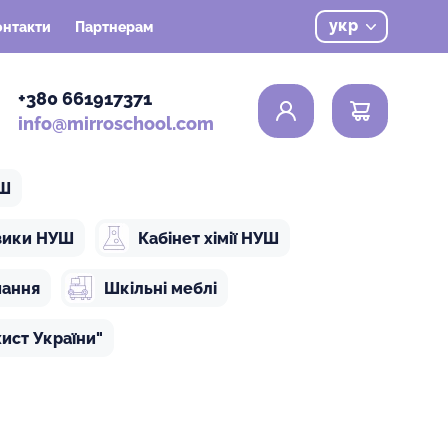
укр
онтакти
Партнерам
0
+380 661917371
info@mirroschool.com
УШ
ізики НУШ
Кабінет хімії НУШ
чання
Шкільні меблі
ист України"