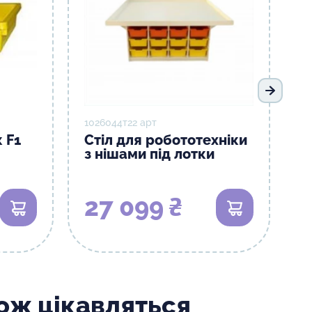
Наступ
1026044т22 арт
 F1
Стіл для робототехніки
з нішами під лотки
27 099 ₴
В кошик
В кошик
кож цікавляться