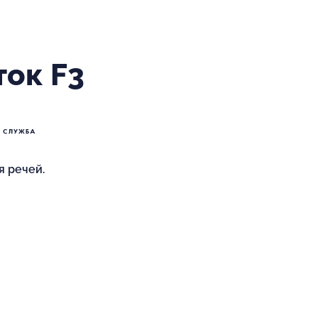
ток F3
я речей.