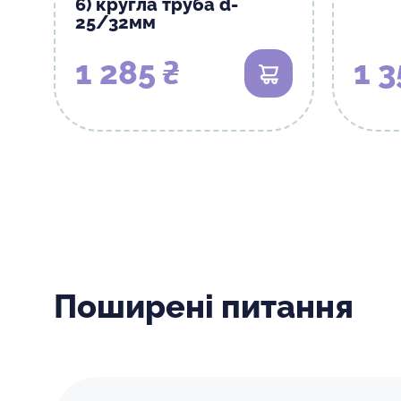
6) кругла труба d-
25/32мм
1 285 ₴
1 3
В кошик
Поширені питання