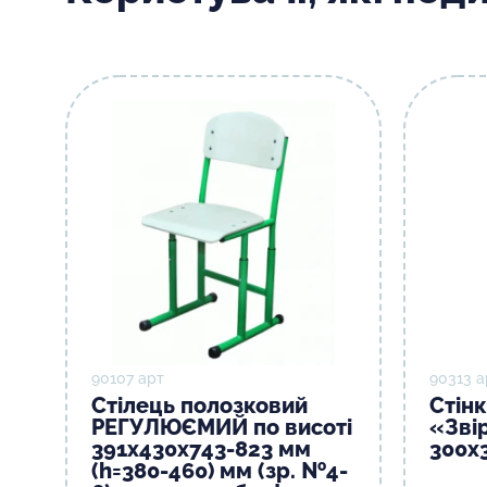
90107 арт
90313 а
Стілець полозковий
Стін
РЕГУЛЮЄМИЙ по висоті
«Зві
391х430х743-823 мм
300х
(h=380-460) мм (зр. №4-