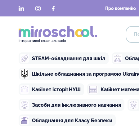
LinkedIn
Instagram
Facebook
Про компанію
Інтерактивні класи для шкіл
STEAM-обладнання для шкіл
Обла
Шкільне обладнання за програмою Ukraine 
Кабінет історії НУШ
Кабінет матем
Засоби для інклюзивного навчання
Обладнання для Класу Безпеки