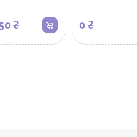
50 ₴
0 ₴
В кошик