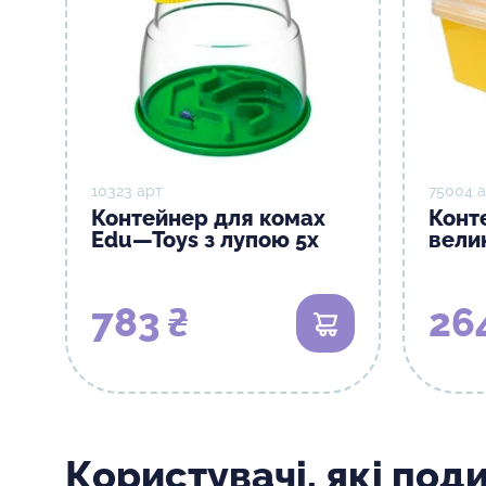
10323 арт
75004 
Контейнер для комах
Конт
Edu—Toys з лупою 5x
вели
783 ₴
26
В кошик
Користувачі, які под