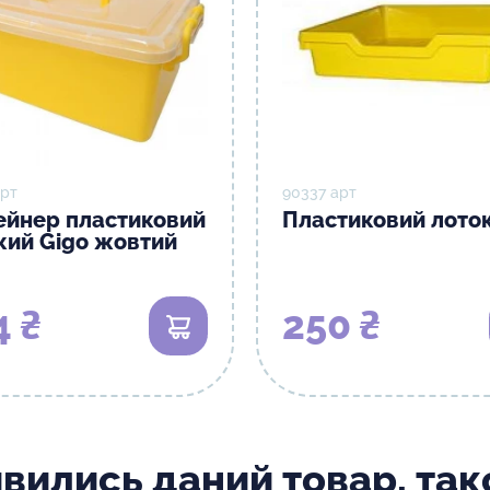
арт
90337 арт
ейнер пластиковий
Пластиковий лоток
кий Gigo жовтий
4 ₴
250 ₴
В кошик
ивились даний товар, та