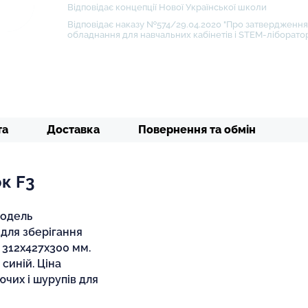
Відповідає концепції Нової Української школи
Відповідає наказу №574/29.04.2020 "Про затвердження 
обладнання для навчальних кабінетів і STEM-ліборатор
та
Доставка
Повернення та обмін
к F3
Модель
 для зберігання
 312х427х300 мм.
синій. Ціна
ючих і шурупів для