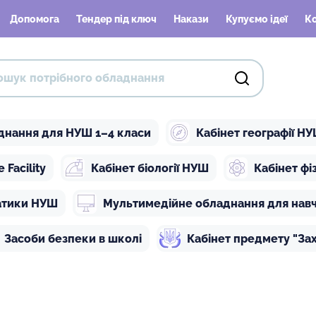
Допомога
Тендер під ключ
Накази
Купуємо ідеї
К
днання для НУШ 1–4 класи
Кабінет географії Н
Facility
Кабінет біології НУШ
Кабінет ф
атики НУШ
Мультимедійне обладнання для нав
Засоби безпеки в школі
Кабінет предмету "Зах