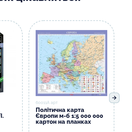
Наступ
60011А арт
Політична карта
I.
Європи м-б 1:5 000 000
картон на планках