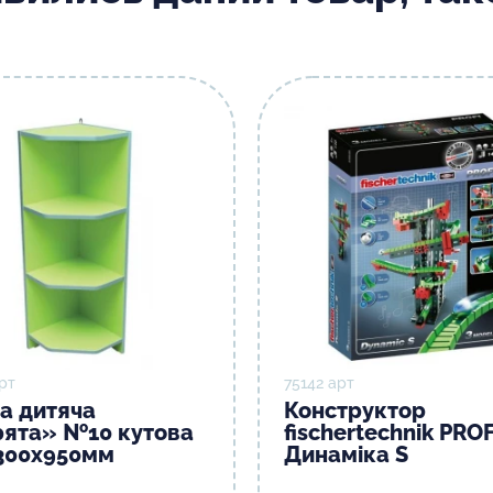
рт
75142 арт
ка дитяча
Конструктор
рята» №10 кутова
fischertechnik PROF
300х950мм
Динаміка S