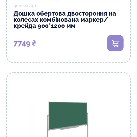
90022k арт
Дошка обертова двостороння на
колесах комбінована маркер/
крейда 900*1200 мм
7749 ₴