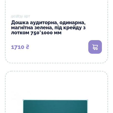
90183y арт
Дошка аудиторна, одинарна,
магнітна зелена, під крейду з
лотком 750*1000 мм
1710 ₴