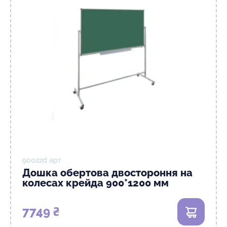
90022d арт
Дошка обертова двостороння на
колесах крейда 900*1200 мм
7749 ₴