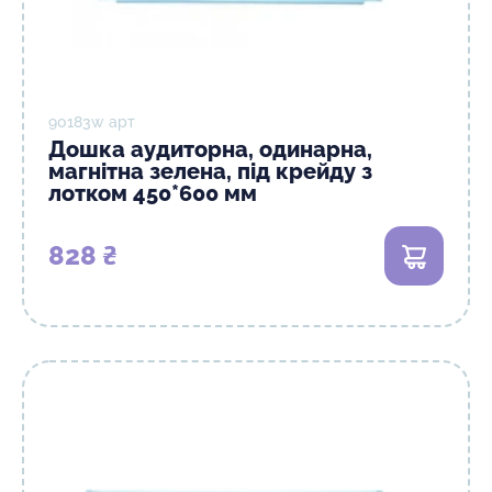
90183w арт
Дошка аудиторна, одинарна,
магнітна зелена, під крейду з
лотком 450*600 мм
828 ₴