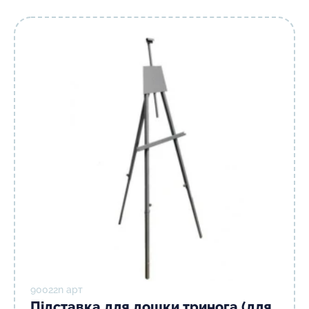
90022n арт
Підставка для дошки тринога (для