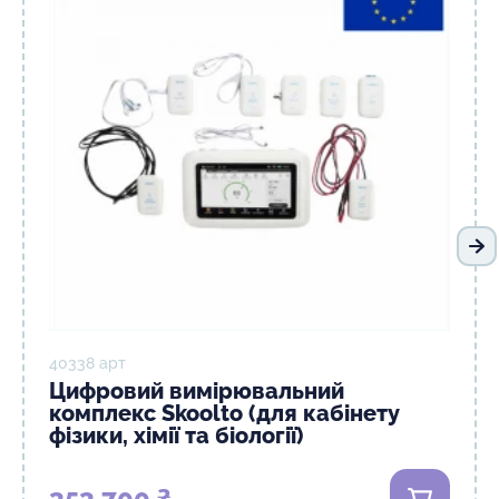
На
40338 арт
Цифровий вимірювальний
комплекс Skoolto (для кабінету
фізики, хімії та біології)
353 700 ₴