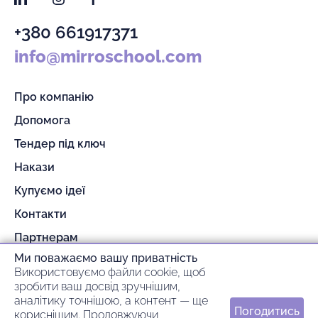
+380 661917371
info@mirroschool.com
Про компанію
Допомога
Тендер під ключ
Накази
Купуємо ідеї
Контакти
Партнерам
Ми поважаємо вашу приватність
Гарантія та повернення
Використовуємо файли cookie, щоб
Оплата та доставка
зробити ваш досвід зручнішим,
аналітику точнішою, а контент — ще
Погодитись
кориснішим. Продовжуючи