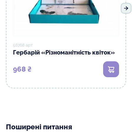
На
56768 арт
Гербарій «Різноманітність квіток»
968 ₴
В кошик
Поширені питання