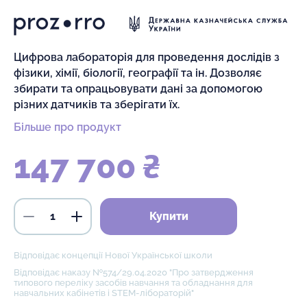
Цифрова лабораторія для проведення дослідів з
фізики, хімії, біології, географії та ін. Дозволяє
збирати та опрацьовувати дані за допомогою
різних датчиків та зберігати їх.
Більше про продукт
147 700 ₴
Купити
Відповідає концепції Нової Української школи
Відповідає наказу №574/29.04.2020 "Про затвердження
типового переліку засобів навчання та обладнання для
навчальних кабінетів і STEM-лібораторій"