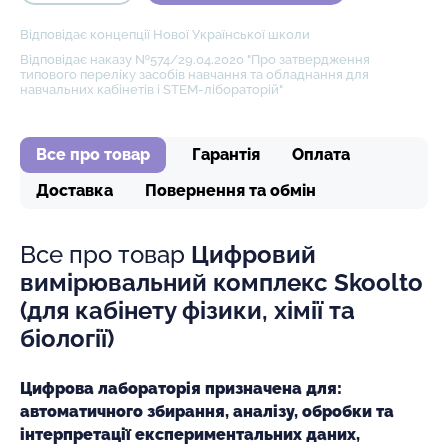
Відповідає концепції Нової Української школи
Відповідає наказу №574/29.04.2020 "Про затвердження
типового переліку засобів навчання та обладнання для
навчальних кабінетів і STEM-лібораторій"
Все про товар
Гарантія
Оплата
Доставка
Повернення та обмін
Все про товар
Цифровий
вимірювальний комплекс Skoolto
(для кабінету фізики, хімії та
біології)
Цифрова лабораторія призначена для:
автоматичного збирання, аналізу, обробки та
інтерпретації експериментальних даних,