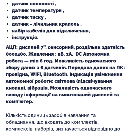
датчик солоності ,
датчик температури ,
датчик тиску ,
датчик - лічильник крапель ,
набір кабелів для підключення,
інструкція.
АЦП: дисплей 7”, сенсорний, роздільна здатність
800х480. Живлення : 9В, 3А. DC Автономна
робота — min 6 год. Можливість одночасного
збору даних з 6 датчиків. Передача даних на ПК:
провідна, WiFi, Bluetooth. Індикація увімкнення
автономної роботи: світлова (підсвічування
кнопки), вібрація. Можливість одночасного
виводу інформації на вмонтований дисплей та
комп'ютер.
Кількість одиниць засобів навчання та
обладнання, що входять до комплектів,
комплексів, наборів, визначається відповідно до