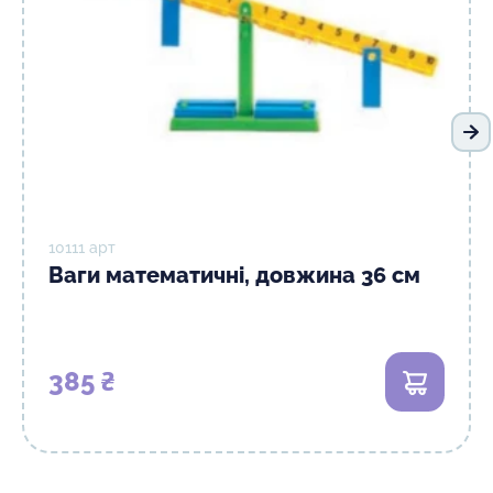
На
10111 арт
Ваги математичні, довжина 36 см
385 ₴
В кошик