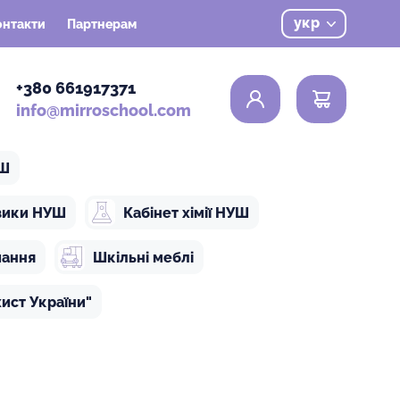
укр
онтакти
Партнерам
0
+380 661917371
info@mirroschool.com
УШ
ізики НУШ
Кабінет хімії НУШ
чання
Шкільні меблі
ист України"