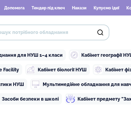
Допомога
Тендер під ключ
Накази
Купуємо ідеї
К
днання для НУШ 1–4 класи
Кабінет географії Н
Facility
Кабінет біології НУШ
Кабінет ф
атики НУШ
Мультимедійне обладнання для нав
Засоби безпеки в школі
Кабінет предмету "Зах