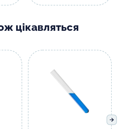
кож цікавляться
Наступ