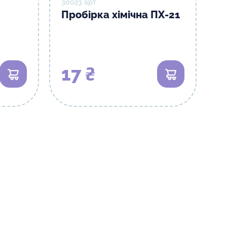
30023 арт
Пробірка хімічна ПХ-21
17 ₴
В кошик
В кошик