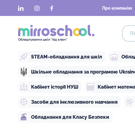
LinkedIn
Instagram
Facebook
Про компанію
Облаштування шкіл "під ключ"
STEAM-обладнання для шкіл
Обла
Шкільне обладнання за програмою Ukraine 
Кабінет історії НУШ
Кабінет матем
Засоби для інклюзивного навчання
Обладнання для Класу Безпеки