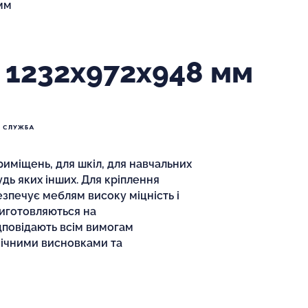
мм
 1232х972х948 мм
иміщень, для шкіл, для навчальних
будь яких інших. Для кріплення
езпечує меблям високу міцність і
 виготовляються на
дповідають всім вимогам
нічними висновками та