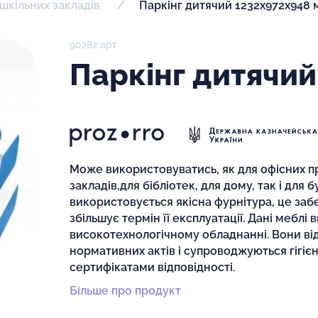
шкільних закладів
Паркінг дитячий 1232х972х948 
90282 арт
Паркінг дитячий
Може використовуватись, як для офісних пр
закладів,для бібліотек, для дому, так і для 
використовується якісна фурнітура, це заб
збільшує термін її експлуатації. Дані меблі
високотехнологічному обладнанні. Вони ві
нормативних актів і супроводжуються гігіє
сертифікатами відповідності.
Більше про продукт