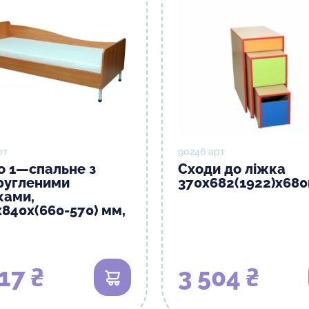
рт
90246 арт
о 1—спальне з
Сходи до ліжка
ругленими
370х682(1922)х68
ками,
х840х(660-570) мм,
17 ₴
3 504 ₴
В кошик