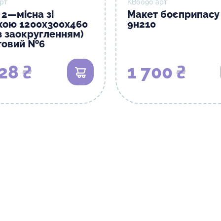
рт
KB0090 арт
 2—місна зі
Макет боєприпасу
кою 1200х300х460
9н210
з заокругленням)
товий №6
28 ₴
1 700 ₴
В кошик