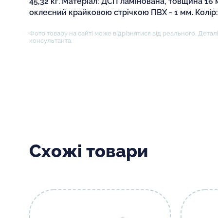
45,32 кг. Матеріал: ДСП ламінована, товщина 16
оклеєний крайковою стрічкою ПВХ - 1 мм. Колір: 
Фото товару на сайті може відрізнятися від реального. Деталі
консультанта.
Схожі товари