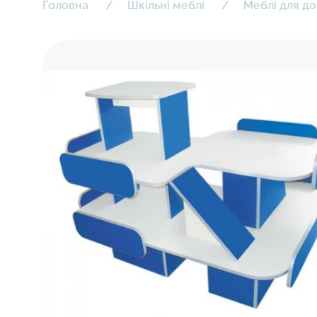
Головна
Шкільні меблі
Меблі для до