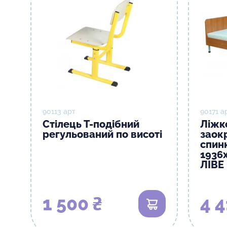
90113 арт
90171 а
Стілець Т-подібний
Ліжк
регульований по висоті
заок
спин
1936
ЛІВЕ
1 500 ₴
4 4
В кошик