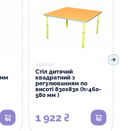
Наступ
90228 арт
Стіл дитячий
0мм
квадратний з
регулюванням по
висоті 830х830 (h=460-
580 мм )
1 922 ₴
В кошик
В кошик