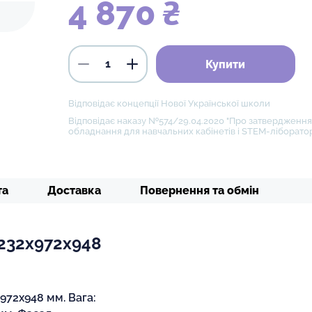
4 870 ₴
Купити
Відповідає концепції Нової Української школи
Відповідає наказу №574/29.04.2020 "Про затвердження 
обладнання для навчальних кабінетів і STEM-ліборатор
та
Доставка
Повернення та обмін
1232х972х948
х972х948 мм. Вага: