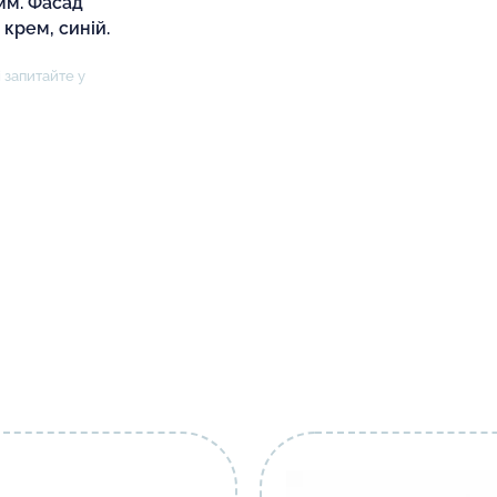
 мм. Фасад
крем, синій.
 запитайте у