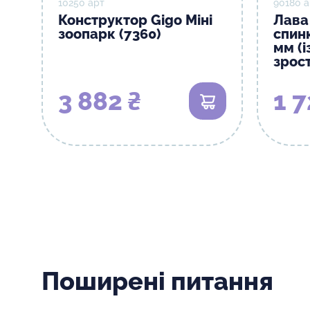
10250 арт
90180 а
Конструктор Gigo Міні
Лава
зоопарк (7360)
спин
мм (і
зрос
3 882 ₴
1 7
В кошик
Поширені питання