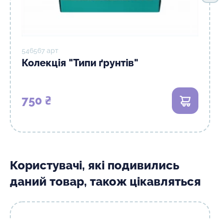
546567 арт
Колекція "Типи ґрунтів"
750 ₴
В кошик
Користувачі, які подивились
даний товар, також цікавляться