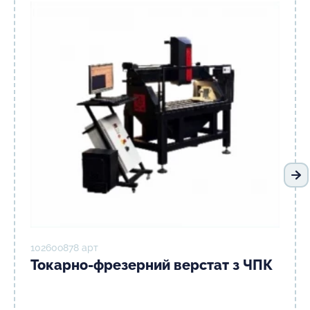
На
10260о878 арт
Токарно-фрезерний верстат з ЧПК