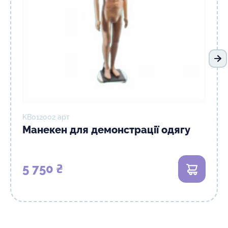
На
KB012002 арт
Манекен для демонстрації одягу
5 750 ₴
В кошик