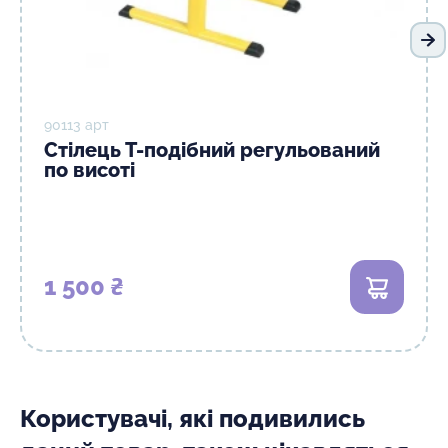
На
90113 арт
Стілець Т-подібний регульований
по висоті
1 500 ₴
В кошик
Користувачі, які подивились