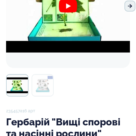
На
235457а16 арт
Гербарій "Вищі спорові
та насінні рослини"