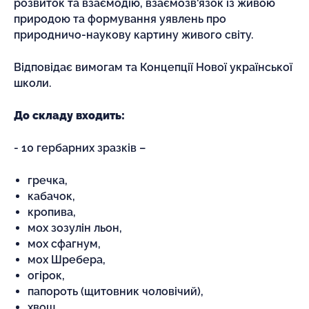
розвиток та взаємодію, взаємозв'язок із живою
природою та формування уявлень про
природничо-наукову картину живого світу.
Відповідає вимогам та Концепції Нової української
школи.
До складу входить:
- 10 гербарних зразків –
гречка,
кабачок,
кропива,
мох зозулін льон,
мох сфагнум,
мох Шребера,
огірок,
папороть (щитовник чоловічий),
хвощ,