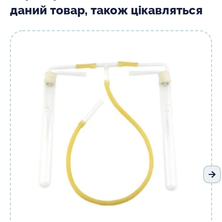
даний товар, також цікавляться
На