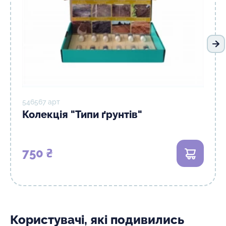
На
546567 арт
Колекція "Типи ґрунтів"
750 ₴
В кошик
Користувачі, які подивились