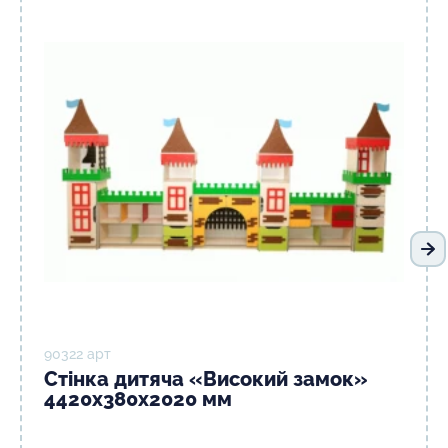
На
90322 арт
Стінка дитяча «Високий замок»
4420х380х2020 мм