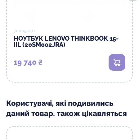
70005 арт
НОУТБУК LENOVO THINKBOOK 15-
IIL (20SM002JRA)
19 740 ₴
В кошик
Користувачі, які подивились
даний товар, також цікавляться