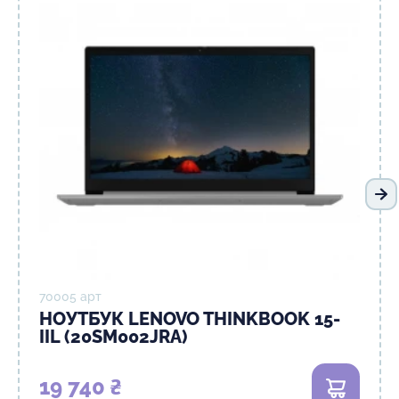
На
70005 арт
НОУТБУК LENOVO THINKBOOK 15-
IIL (20SM002JRA)
19 740 ₴
В кошик