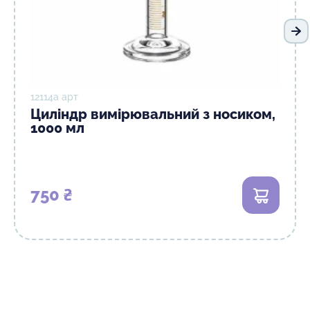
На
12114а арт
Циліндр вимірювальний з носиком,
1000 мл
750 ₴
В кошик