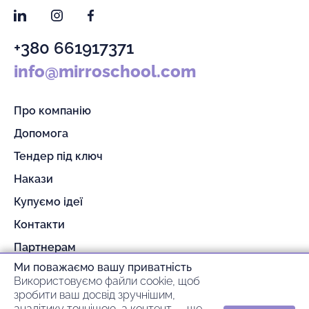
LinkedIn
Instagram
Facebook
+380 661917371
info@mirroschool.com
Про компанію
Допомога
Тендер під ключ
Накази
Купуємо ідеї
Контакти
Партнерам
Ми поважаємо вашу приватність
Гарантія та повернення
Використовуємо файли cookie, щоб
Оплата та доставка
зробити ваш досвід зручнішим,
аналітику точнішою, а контент — ще