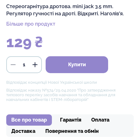
Стереогарнітура дротова. mini jack 3.5 mm.
Регулятор гучності на дроті. Відкриті. Наголів'я.
Більше про продукт
129 ₴
Купити
Відповідає концепції Нової Української школи
Відповідає наказу №574/29.04.2020 "Про затвердження
типового переліку засобів навчання та обладнання для
навчальних кабінетів і STEM-лібораторій"
Все про товар
Гарантія
Оплата
Доставка
Повернення та обмін