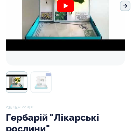
На
235457а22 арт
Гербарій "Лікарські
рослини"