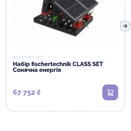
На
401710n2n1 арт
Набір fisсhertechnik CLASS SET
Сонячна енергія
67 752 ₴
В кошик