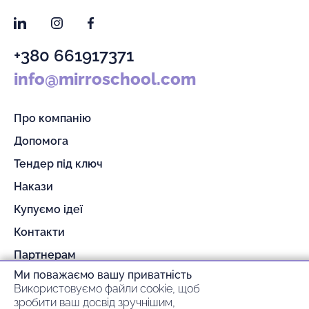
LinkedIn
Instagram
Facebook
+380 661917371
info@mirroschool.com
Про компанію
Допомога
Тендер під ключ
Накази
Купуємо ідеї
Контакти
Партнерам
Ми поважаємо вашу приватність
Гарантія та повернення
Використовуємо файли cookie, щоб
Оплата та доставка
зробити ваш досвід зручнішим,