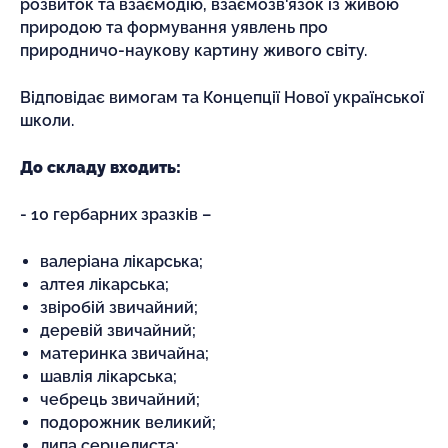
розвиток та взаємодію, взаємозв'язок із живою
природою та формування уявлень про
природничо-наукову картину живого світу.
Відповідає вимогам та Концепції Нової української
школи.
До складу входить:
- 10 гербарних зразків –
валеріана лікарська;
алтея лікарська;
звіробій звичайний;
деревій звичайний;
материнка звичайна;
шавлія лікарська;
чебрець звичайний;
подорожник великий;
липа серцелиста;