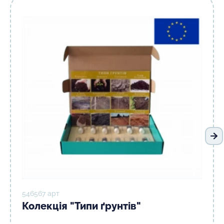
На
546567 арт
Колекція "Типи ґрунтів"