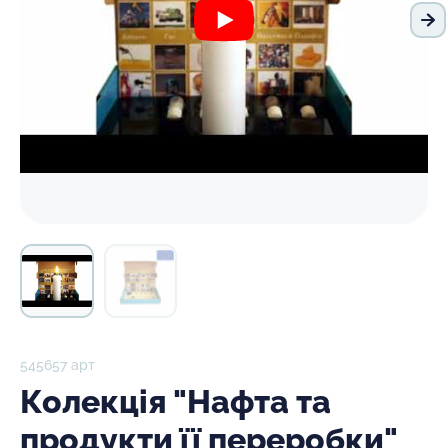
На
545657 арт
Колекція "Нафта та
продукти її переробки"