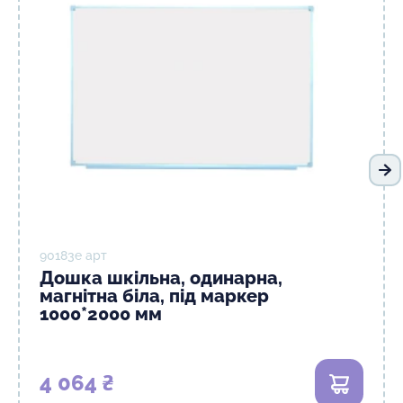
На
90183e арт
Дошка шкільна, одинарна,
магнітна біла, під маркер
1000*2000 мм
4 064 ₴
В кошик