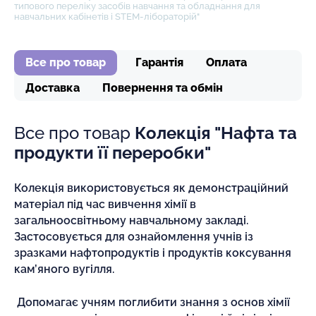
типового переліку засобів навчання та обладнання для
навчальних кабінетів і STEM-лібораторій"
Все про товар
Гарантія
Оплата
Доставка
Повернення та обмін
Все про товар
Колекція "Нафта та
продукти її переробки"
Колекція використовується як демонстраційний
матеріал під час вивчення хімії в
загальноосвітньому навчальному закладі.
Застосовується для ознайомлення учнів із
зразками нафтопродуктів і продуктів коксування
кам’яного вугілля.
Допомагає учням поглибити знання з основ хімії