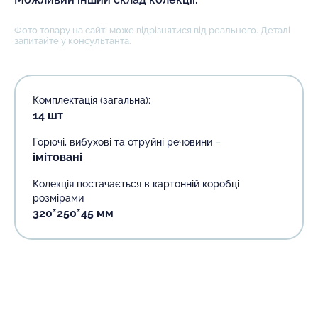
Фото товару на сайті може відрізнятися від реального. Деталі
запитайте у консультанта.
Комплектація (загальна):
14 шт
Горючі, вибухові та отруйні речовини –
імітовані
Колекція постачається в картонній коробці
розмірами
320*250*45 мм