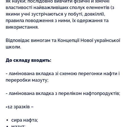
як науки; послідовно вивчити фізичні й хімічні
властивості найважливіших сполук елементів (з
якими учні зустрічаються у побуті, довкіллі),
правила поводження з ними, їх одержання та
використання.
Відповідає вимогам та Концепції Нової української
школи.
До складу входить:
- ламінована вкладка зі схемою перегонки нафти і
переробки мазуту;
- ламінована вкладка з переліком нафтопродуктів;
-
12 зразків –
сира нафта;
мазут;