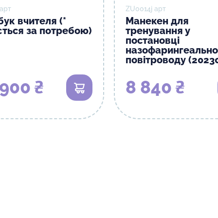
 арт
ZU0014j арт
ук вчителя (*
Манекен для
ється за потребою)
тренування у
постановці
назофарингеально
повітроводу (2023
 900 ₴
8 840 ₴
В кошик