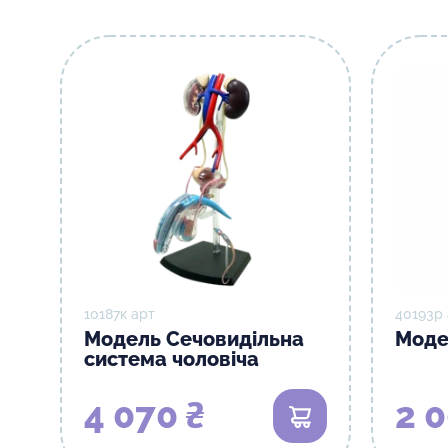
10187к арт
40193р
Модель Сечовидільна
Моде
система чоловіча
4 070 ₴
2 0
В кошик