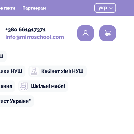
укр
онтакти
Партнерам
0
+380 661917371
info@mirroschool.com
УШ
ізики НУШ
Кабінет хімії НУШ
чання
Шкільні меблі
ист України"