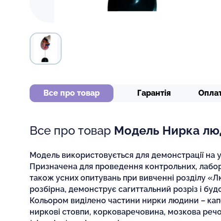
Все про товар
Гарантія
Опла
Все про товар
Модель Нирка лю
Модель використовується для демонстрації на ур
Призначена для проведення контрольних, лабор
також усних опитувань при вивченні розділу «
розбірна, демонструє сагиттальний розріз і бу
Кольором виділено частини нирки людини – кап
ниркові стовпи, корковаречовина, мозкова реч