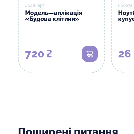
40218 арт
80027а
Модель—аплікація
Ноутб
«Будова клітини»
купу
720 ₴
26
В кошик
Поширені питання