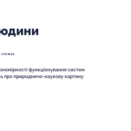
людини
кономірності функціонування систем
ень про природничо-наукову картину