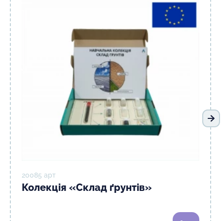
На
20085 арт
Колекція «Склад ґрунтів»