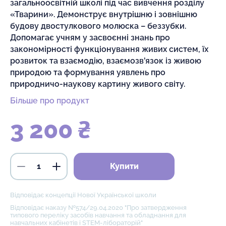
загальноосвітній школі під час вивчення розділу
«Тварини». Демонструє внутрішню і зовнішню
будову двостулкового молюска – беззубки.
Допомагає учням у засвоєнні знань про
закономірності функціонування живих систем, їх
розвиток та взаємодію, взаємозв'язок із живою
природою та формування уявлень про
природничо-наукову картину живого світу.
Більше про продукт
3 200 ₴
Купити
Відповідає концепції Нової Української школи
Відповідає наказу №574/29.04.2020 "Про затвердження
типового переліку засобів навчання та обладнання для
навчальних кабінетів і STEM-лібораторій"