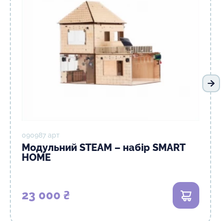
На
090987 арт
Модульний STEAM – набір SMART
HOME
23 000 ₴
В кошик