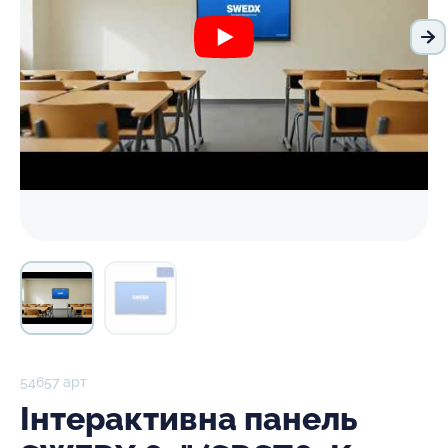
На
54657 арт
Інтерактивна панель