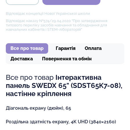
Відповідає концепції Нової Української школи
Відповідає наказу №574/29.04.2020 "Про затвердження
типового переліку засобів навчання та обладнання для
навчальних кабінетів і STEM-лібораторій"
Все про товар
Гарантія
Оплата
Доставка
Повернення та обмін
Все про товар
Інтерактивна
панель SWEDX 65" (SDST65K7-08),
настінне кріплення
Діагональ екрану (дюйм), 65
Роздільна здатність екрану, 4K UHD (3840×2160)