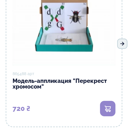
Сл
865488 арт
Модель-аппликация "Перекрест
хромосом"
720 ₴
В корзи