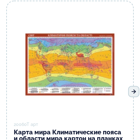
Сл
20060T арт
Карта мира Климатические пояса
и области мира картон на планках