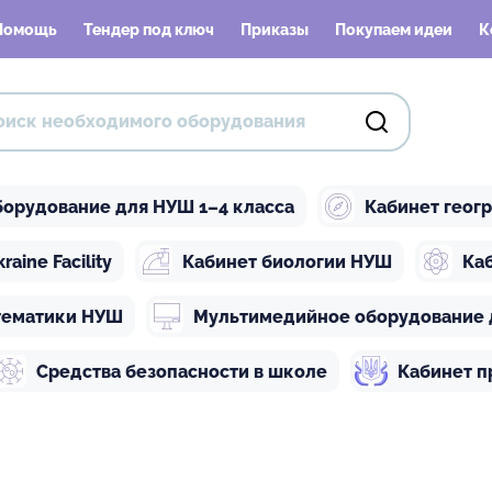
Помощь
Тендер под ключ
Приказы
Покупаем идеи
К
орудование для НУШ 1–4 класса
Кабинет геог
ine Facility
Кабинет биологии НУШ
Ка
тематики НУШ
Мультимедийное оборудование 
Средства безопасности в школе
Кабинет п