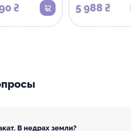
90 ₴
5 988 ₴
В корзину
опросы
акат. В недрах земли?