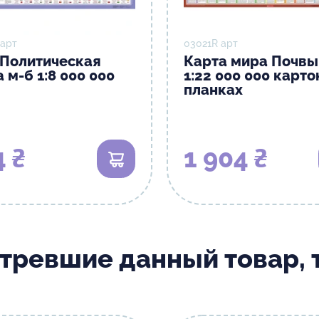
 арт
03021R арт
 Политическая
Карта мира Почвы
 м-б 1:8 000 000
1:22 000 000 карто
планках
4 ₴
1 904 ₴
В корзину
отревшие данный товар,