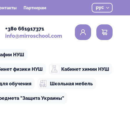
рус
онтакты
Партнерам
0
+380 661917371
info@mirroschool.com
рафии НУШ
бинет физики НУШ
Кабинет химии НУШ
для обучения
Школьная мебель
редмета "Защита Украины"