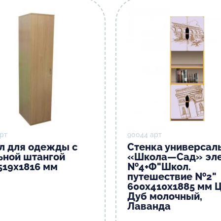
рт
90044 арт
л для одежды с
Стенка универсал
ьной штангой
«Школа—Сад» эл
519х1816 мм
№4+Ф"Школ.
путешествие №2"
600х410х1885 мм Ц
Дуб молочный,
Лаванда