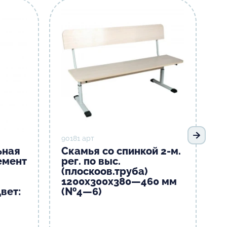
90181 арт
Следую
ьная
Скамья со спинкой 2-м.
емент
рег. по выс.
(плоскоов.труба)
1200х300х380—460 мм
вет:
(№4—6)