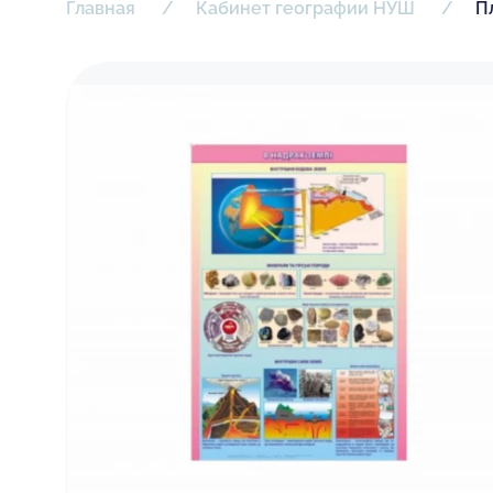
Главная
Кабинет географии НУШ
П