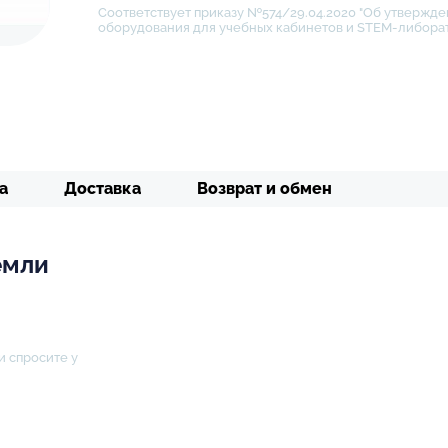
Соответствует приказу №574/29.04.2020 "Об утвержде
оборудования для учебных кабинетов и STEM-либора
а
Доставка
Возврат и обмен
емли
и спросите у