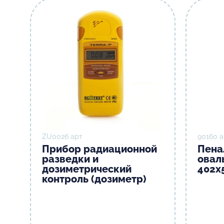
ZU0026 арт
90160 а
Прибор радиационной
Пена
разведки и
овал
дозиметрический
402х
контроль (дозиметр)