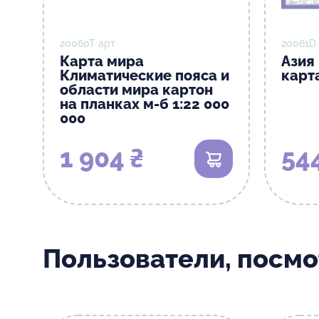
20060T арт
20061D
Карта мира
Азия
Климатические пояса и
карта
области мира картон
на планках м-б 1:22 000
000
1 904 ₴
54
В корзину
Пользователи, посм