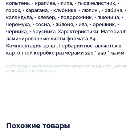
копытень, • крапива, • липа, • тысячелистник, •
горох, • карагана, • клубника, • люпин , • рябина, •
календула, • клевер, • подорожник, • пшеница, •
черемуха, • сосна, • яблоня, • ива, • орешник, •
черника, • брусника. Характеристики: Материал:
ламинированные листы формата А4
Комплектация: 27 шт. Гербарий поставляется в
картонной коробке размерами 320 * 250 * 45 мм.
Фото товара на сайте может отличаться от реального. Детали
спросите у консультанта.
Похожие товары