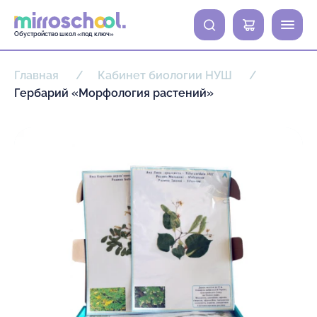
0
Обустройство школ «под ключ»
Главная
Кабинет биологии НУШ
Гербарий «Морфология растений»