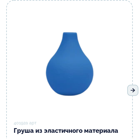
Сл
40192а арт
Груша из эластичного материала