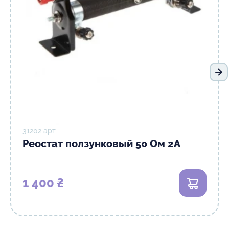
Сл
31202 арт
Реостат ползунковый 50 Ом 2А
1 400 ₴
В корзи