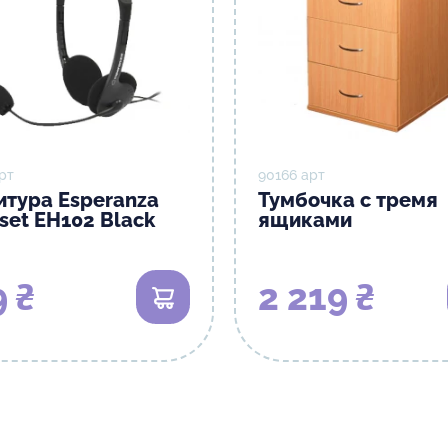
рт
90166 арт
итура Esperanza
Тумбочка с тремя
set EH102 Black
ящиками
 ₴
2 219 ₴
В корзину