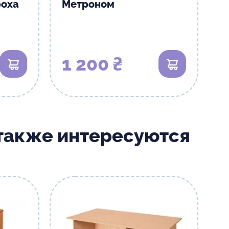
роха
Метроном
1 200 ₴
В корзину
В корзину
 также интересуются