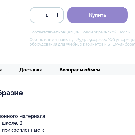
Купить
Соответствует концепции Новой Украинской школы
Соответствует приказу №574/29.04.2020 "Об утвержде
оборудования для учебных кабинетов и STEM-либора
а
Доставка
Возврат и обмен
бразие
ионного материала
 школе. В
и прикрепленные к