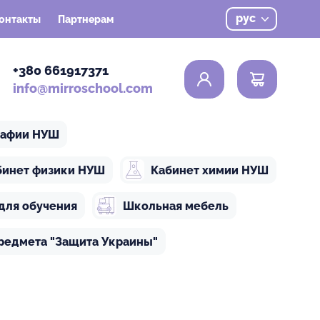
рус
онтакты
Партнерам
0
+380 661917371
info@mirroschool.com
рафии НУШ
бинет физики НУШ
Кабинет химии НУШ
для обучения
Школьная мебель
редмета "Защита Украины"