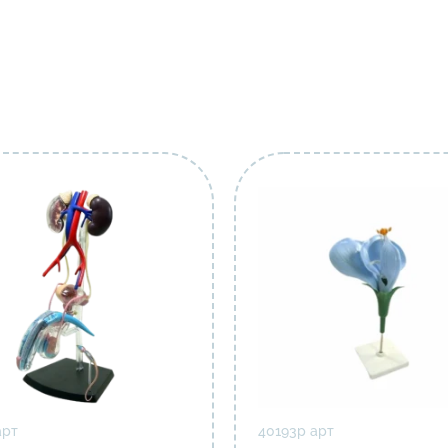
арт
40193р арт