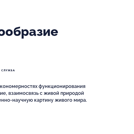
ообразие
закономерностях функционирования
вие, взаимосвязь с живой природой
енно-научную картину живого мира.