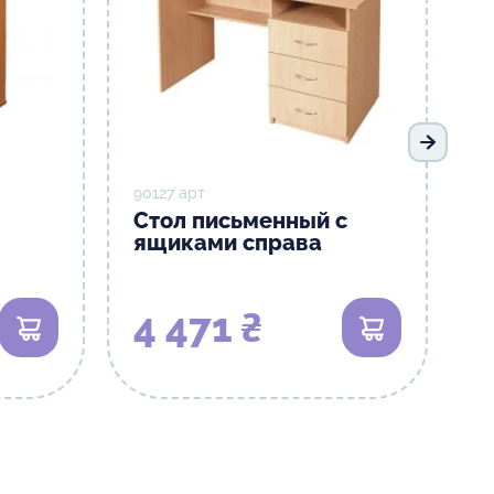
Следую
90127 арт
Стол письменный с
ящиками справа
4 471 ₴
В корзину
В корзину