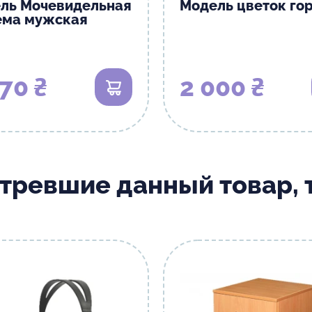
ль Мочевидельная
Модель цветок го
ема мужская
70 ₴
2 000 ₴
В корзину
отревшие данный товар,