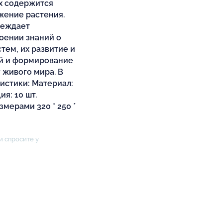
ах содержится
жение растения.
реждает
оении знаний о
ем, их развитие и
ой и формирование
 живого мира. В
ристики: Материал:
я: 10 шт.
мерами 320 * 250 *
и спросите у