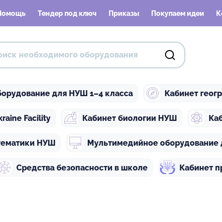
Помощь
Тендер под ключ
Приказы
Покупаем идеи
К
орудование для НУШ 1–4 класса
Кабинет геог
ine Facility
Кабинет биологии НУШ
Ка
тематики НУШ
Мультимедийное оборудование 
Средства безопасности в школе
Кабинет п