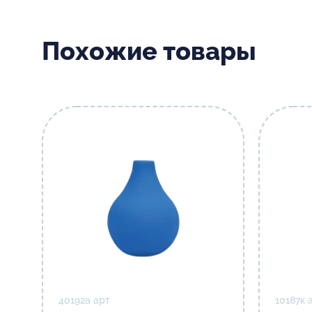
Похожие товары
40192а арт
10187к 