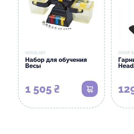
10005 арт
70018 а
Набор для обучения
Гарн
Весы
Head
1 505 ₴
129
В корзину