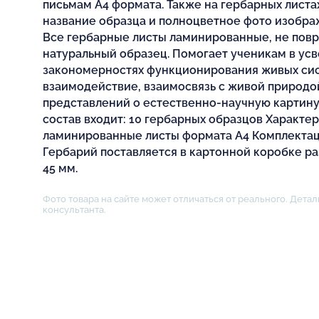
письмам А4 формата. Также на гербарных лист
название образца и полноцветное фото изобра
Все гербарные листы ламинированные, не пов
натуральный образец. Помогает ученикам в усв
закономерностях функционирования живых сист
взаимодействие, взаимосвязь с живой природ
представлений о естественно-научную картину
состав входит: 10 гербарных образцов Характе
ламинированные листы формата А4 Комплектаци
Гербарий поставляется в картонной коробке раз
45 мм.
Фото товара на сайте может отличаться от реального. Детал
консультанта.