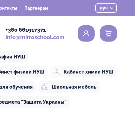
рус
онтакты
Партнерам
0
+380 661917371
info@mirroschool.com
рафии НУШ
бинет физики НУШ
Кабинет химии НУШ
для обучения
Школьная мебель
редмета "Защита Украины"