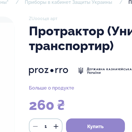
ины"
Приборы в кабинет Защиты Украины
П
ZU00014в арт
Протрактор (Ун
транспортир)
Больше о продукте
260 ₴
Купить