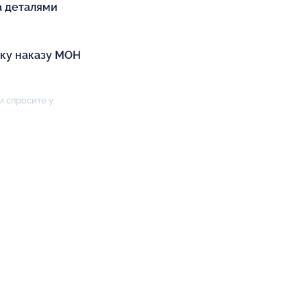
а деталями
іку наказу МОН
и спросите у