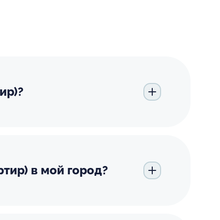
ир)?
тир) в мой город?