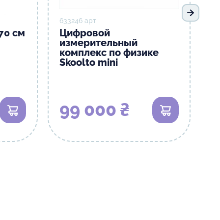
Следую
633246 арт
70 см
Цифровой
измерительный
комплекс по физике
Skoolto mini
99 000 ₴
В корзину
В корзину