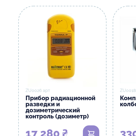
ZU0026 арт
ZU0018
Прибор радиационной
Комп
разведки и
колб
дозиметрический
контроль (дозиметр)
17 280 ₴
33