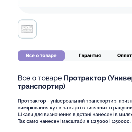
Все о товаре
Гарантия
Оплат
Все о товаре
Протрактор (Унив
транспортир)
Протрактор - універсальний транспортир, приз
вимірювання кутів на карті в тисячних і градусни
Шкали для визначення відстані нанесені в милях,
Так само нанесені масштаби в 1:25000 і 1:50000.