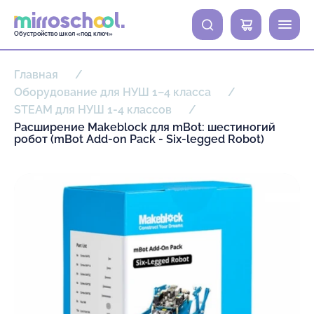
0
Обустройство школ «под ключ»
Главная
Оборудование для НУШ 1–4 класса
STEAM для НУШ 1-4 классов
Расширение Makeblock для mBot: шестиногий
робот (mBot Add-on Pack - Six-legged Robot)