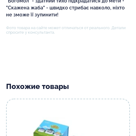
"Богомол" - здатний тихо підкрадатися до мети •
"Скажена жаба" - швидко стрибає навколо, ніхто
не зможе її зупинити!
Фото товара на сайте может отличаться от реального. Детали
спросите у консультанта.
Похожие товары