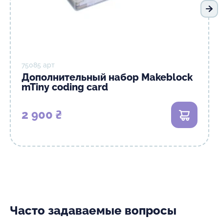
Сл
75085 арт
Дополнительный набор Makeblock
mTiny coding card
2 900 ₴
В корзи
Часто задаваемые вопросы