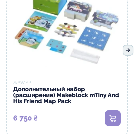
Сл
75097 арт
Дополнительный набор
(расширение) Makeblock mTiny And
His Friend Map Pack
6 750 ₴
В корзи