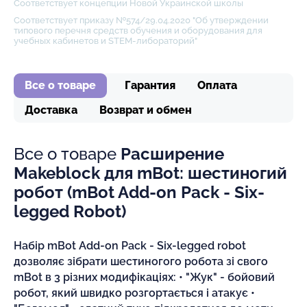
Соответствует концепции Новой Украинской школы
Соответствует приказу №574/29.04.2020 "Об утверждении
типового перечня средств обучения и оборудования для
учебных кабинетов и STEM-либораторий"
Все о товаре
Гарантия
Оплата
Доставка
Возврат и обмен
Все о товаре
Расширение
Makeblock для mBot: шестиногий
робот (mBot Add-on Pack - Six-
legged Robot)
Набір mBot Add-on Pack - Six-legged robot
дозволяє зібрати шестиногого робота зі свого
mBot в 3 різних модифікаціях: • "Жук" - бойовий
робот, який швидко розгортається і атакує •