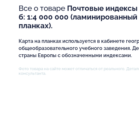
Все о товаре
Почтовые индексы 
б: 1:4 000 000 (ламинированный
планках).
Карта на планках используется в кабинете геог
общеобразовательного учебного заведения. Д
страны Европы с обозначенными индексами.
Фото товара на сайте может отличаться от реального. Детал
консультанта.