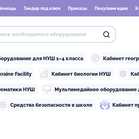
Помощь
Тендер под ключ
Приказы
Покупаем идеи
К
орудование для НУШ 1–4 класса
Кабинет геог
ine Facility
Кабинет биологии НУШ
Ка
тематики НУШ
Мультимедийное оборудование 
Средства безопасности в школе
Кабинет п