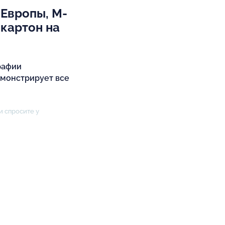
Европы, М-
 картон на
рафии
емонстрирует все
и спросите у