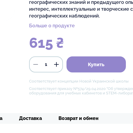
географических знаний и предыдущего опы
интерес, интеллектуальные и творческие 
географических наблюдений.
Больше о продукте
615 ₴
Купить
Соответствует концепции Новой Украинской школы
Соответствует приказу №574/29.04.2020 "Об утвержде
оборудования для учебных кабинетов и STEM-либора
а
Доставка
Возврат и обмен