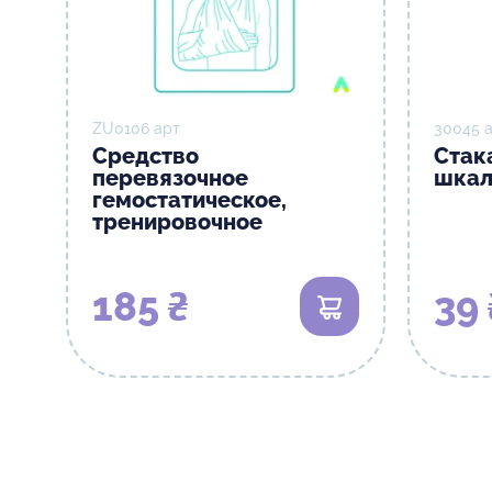
ZU0106 арт
30045 
Средство
Стак
перевязочное
шкал
гемостатическое,
тренировочное
185 ₴
39 
В корзину