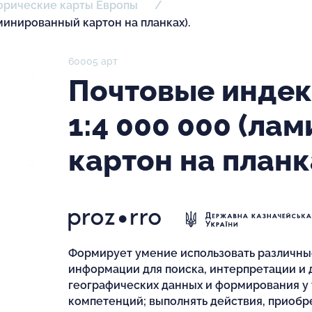
орические карты Европы
минированный картон на планках).
60005 арт
Почтовые индек
1:4 000 000 (ла
картон на планк
Формирует умение использовать различны
информации для поиска, интерпретации и
географических данных и формирования у 
компетенций; выполнять действия, приоб