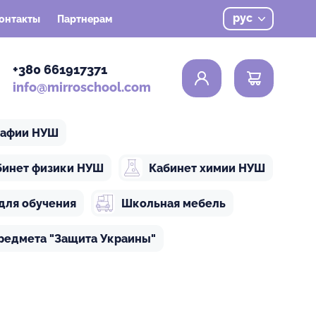
рус
онтакты
Партнерам
0
+380 661917371
info@mirroschool.com
рафии НУШ
бинет физики НУШ
Кабинет химии НУШ
для обучения
Школьная мебель
редмета "Защита Украины"