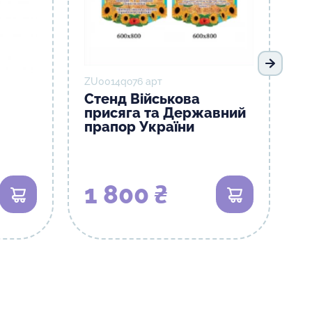
Следую
ZU0014qо76 арт
Стенд Військова
присяга та Державний
прапор України
1 800 ₴
В корзину
В корзину