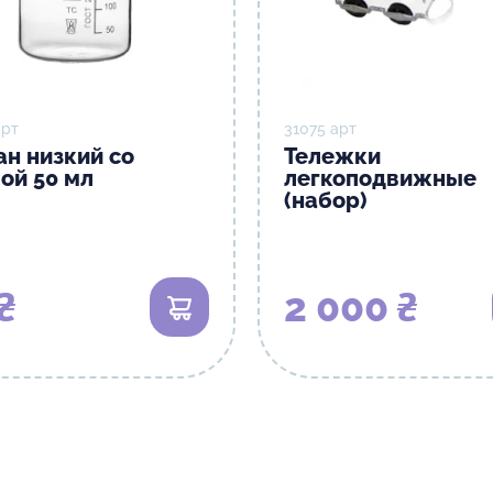
арт
31075 арт
ан низкий со
Тележки
ой 50 мл
легкоподвижные
(набор)
₴
2 000 ₴
В корзину