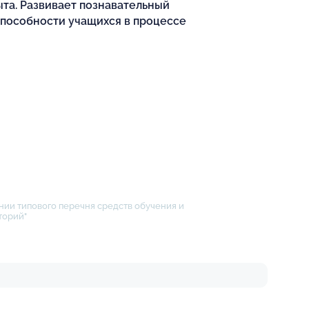
та. Развивает познавательный
способности учащихся в процессе
нии типового перечня средств обучения и
торий"