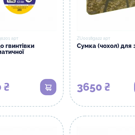
в201 арт
ZU0018gа22 арт
до гвинтівки
Сумка (чохол) для 
атичної
 ₴
3650 ₴