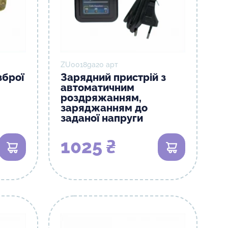
ZU0018gа20 арт
зброї
Зарядний пристрій з
автоматичним
роздряжанням,
заряджанням до
заданої напруги
1025 ₴