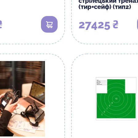
стрілецький трен
(тир+сейф) (тип2)
₴
27425 ₴