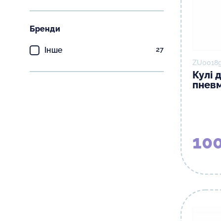
Бренди
Інше
27
ZU0018g
Кулі 
пневм
100