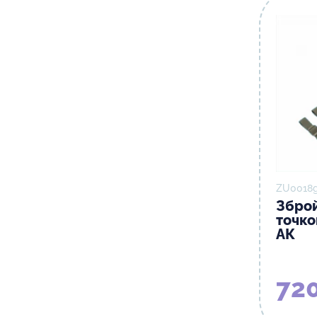
ZU0018g
Зброй
точко
АК
720