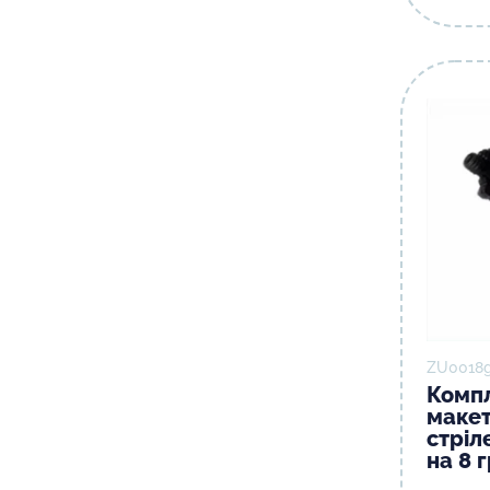
ZU0018g
Компл
макет
стріл
на 8 