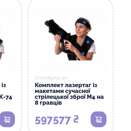
ZU0018gа05 арт
із
Комплект лазертаг із
макетами сучасної
АК-74
стрілецької зброї М4 на
8 гравців
597577 ₴