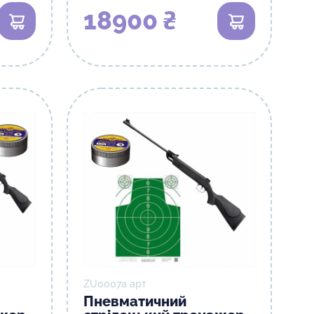
18900 ₴
ZU0007а арт
Пневматичний