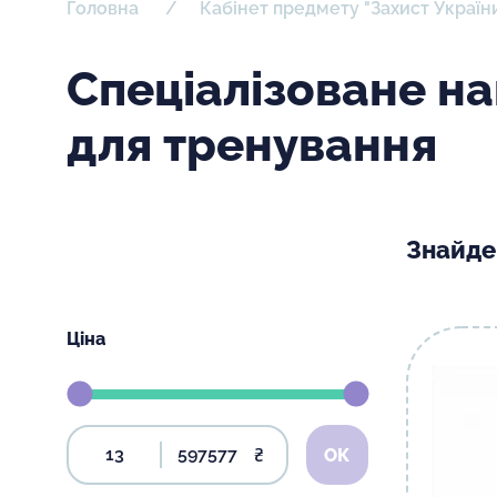
Головна
Кабінет предмету "Захист Україн
Спеціалізоване н
для тренування
Знайде
Ціна
₴
ОК