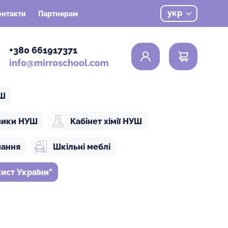
укр
онтакти
Партнерам
0
+380 661917371
info@mirroschool.com
УШ
ізики НУШ
Кабінет хімії НУШ
чання
Шкільні меблі
ист України"