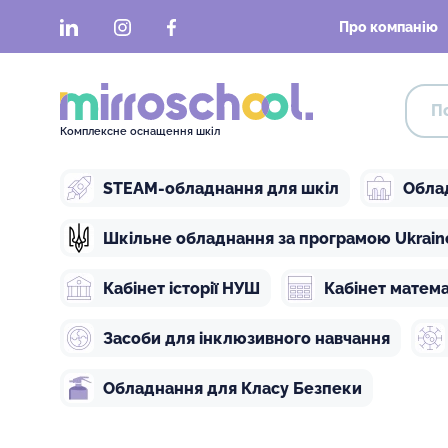
LinkedIn
Instagram
Facebook
Про компанію
Комплексне оснащення шкіл
STEAM-обладнання для шкіл
Обла
Шкільне обладнання за програмою Ukraine 
Кабінет історії НУШ
Кабінет матем
Засоби для інклюзивного навчання
Обладнання для Класу Безпеки