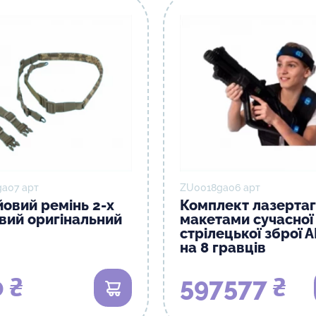
а07 арт
ZU0018gа06 арт
овий ремінь 2-х
Комплект лазертаг 
вий оригінальний
макетами сучасної
стрілецької зброї 
на 8 гравців
 ₴
597577 ₴