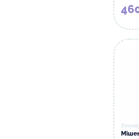
46
ZU0018g
Мішен