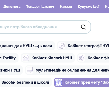
Допомога
Тендер під ключ
Накази
Купуємо ідеї
К
днання для НУШ 1–4 класи
Кабінет географії Н
Facility
Кабінет біології НУШ
Кабінет ф
атики НУШ
Мультимедійне обладнання для нав
Засоби безпеки в школі
Кабінет предмету "Зах