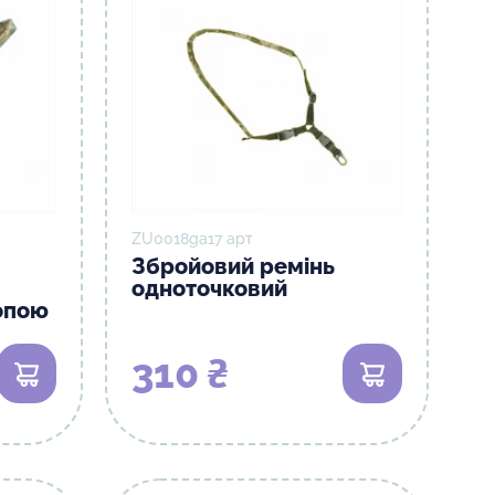
ZU0018gа17 арт
Збройовий ремінь
одноточковий
опою
310 ₴