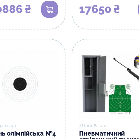
0886 ₴
17650 ₴
а01 арт
ZU0008а арт
ь олімпійська №4
Пневматичний