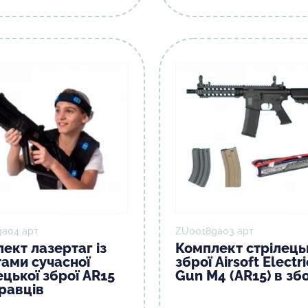
а04 арт
ZU0018gа03 арт
ект лазертаг із
Комплект стрілець
ами сучасної
зброї Airsoft Electri
ецької зброї AR15
Gun М4 (AR15) в зб
гравців