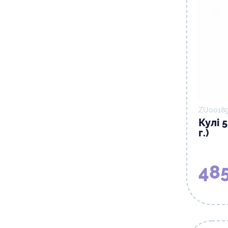
ZU0018g
Кулі 5
г.)
485