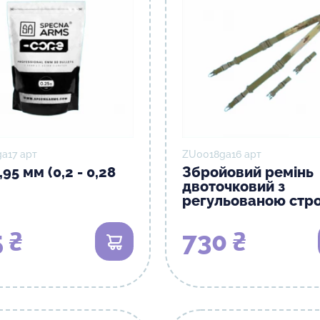
а17 арт
ZU0018gа16 арт
,95 мм (0,2 - 0,28
Збройовий ремінь
двоточковий з
регульованою стр
 ₴
730 ₴