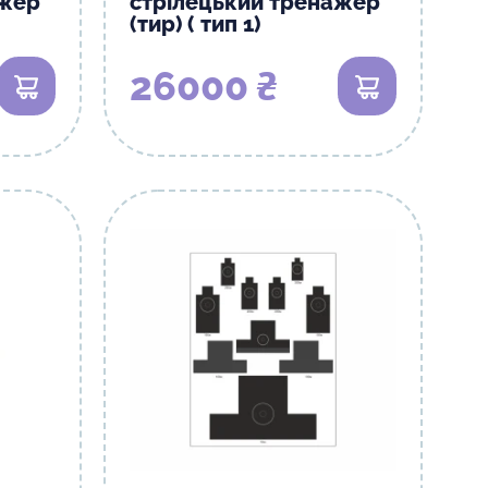
ажер
стрілецький тренажер
(тир) ( тип 1)
26000 ₴