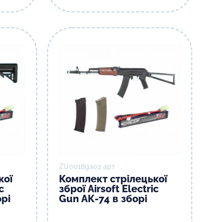
ZU0018gа02 арт
кої
Комплект стрілецької
c
зброї Airsoft Electric
орі
Gun АК-74 в зборі