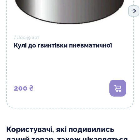
На
ZU0049 арт
Кулі до гвинтівки пневматичної
200 ₴
В кошик
Користувачі, які подивились
даний товар, також цікавляться