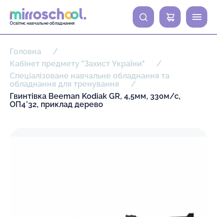
0
Освітнє навчальне обладнання
Головна
Кабінет предмету "Захист України"
Спеціалізоване навчальне обладнання та
обладнання для тренування
Гвинтівка Beeman Kodiak GR, 4,5мм, 330м/с,
ОП4*32, приклад дерево