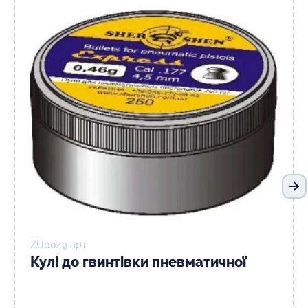
На
ZU0049 арт
Кулі до гвинтівки пневматичної