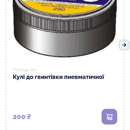
На
ZU0049 арт
Кулі до гвинтівки пневматичної
200 ₴
В кошик