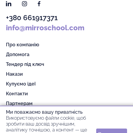
LinkedIn
Instagram
Facebook
+380 661917371
info@mirroschool.com
Про компанію
Допомога
Тендер під ключ
Накази
Купуємо ідеї
Контакти
Партнерам
Ми поважаємо вашу приватність
Гарантія та повернення
Використовуємо файли cookie, щоб
Оплата та доставка
зробити ваш досвід зручнішим,
аналітику точнішою, а контент — ще