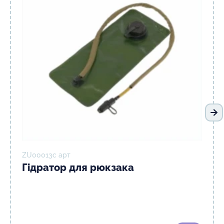
На
ZU00013с арт
Гідратор для рюкзака