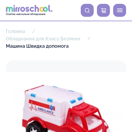
0
Освітнє навчальне обладнання
Головна
Обладнання для Класу Безпеки
Машина Швидка допомога