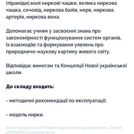
(піраміди),малі ниркові чашки, велика ниркова
чашка, сечовід, ниркова балія, нерв, ниркова
артерія, ниркова вена.
Допомагає учням у засвоєнні знань про
закономірності функціонування систем органів,
їх взаємодію та формування уявлень про
природничо-наукову картину живого світу.
Відповідає вимогам та Концепції Нової української
школи.
До складу входить:
- методичні рекомендації по експлуатації;
- модель нирки.
Фото товару на сайті може відрізнятися від реального. Деталі
запитайте у консультанта.