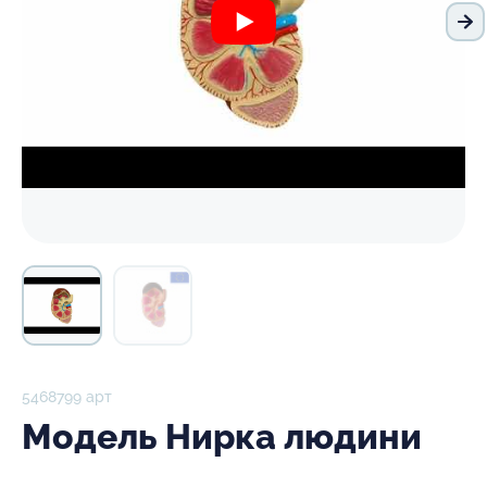
На
5468799 арт
Модель Нирка людини