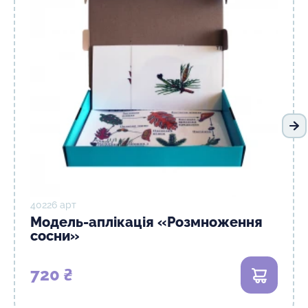
На
40226 арт
Модель-аплікація «Розмноження
сосни»
720 ₴
В кошик