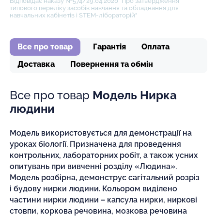
Відповідає наказу №574/29.04.2020 "Про затвердження
типового переліку засобів навчання та обладнання для
навчальних кабінетів і STEM-лібораторій"
Все про товар
Гарантія
Оплата
Доставка
Повернення та обмін
Все про товар
Модель Нирка
людини
Модель використовується для демонстрації на
уроках біології. Призначена для проведення
контрольних, лабораторних робіт, а також усних
опитувань при вивченні розділу «Людина».
Модель розбірна, демонструє сагітальний розріз
і будову нирки людини. Кольором виділено
частини нирки людини – капсула нирки, ниркові
стовпи, коркова речовина, мозкова речовина