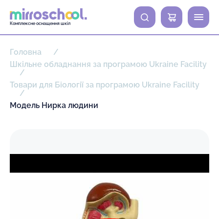
0
Комплексне оснащення шкіл
Головна
Шкільне обладнання за програмою Ukraine Facility
Товари для Біології за програмою Ukraine Facility
Модель Нирка людини