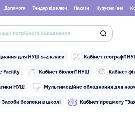
Допомога
Тендер під ключ
Накази
Купуємо ідеї
К
днання для НУШ 1–4 класи
Кабінет географії Н
Facility
Кабінет біології НУШ
Кабінет ф
атики НУШ
Мультимедійне обладнання для нав
Засоби безпеки в школі
Кабінет предмету "Зах