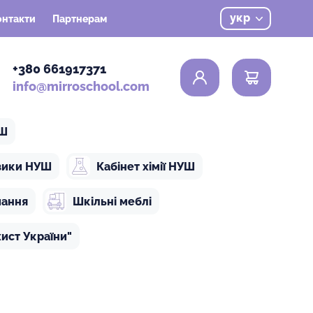
укр
онтакти
Партнерам
0
+380 661917371
info@mirroschool.com
УШ
ізики НУШ
Кабінет хімії НУШ
чання
Шкільні меблі
ист України"