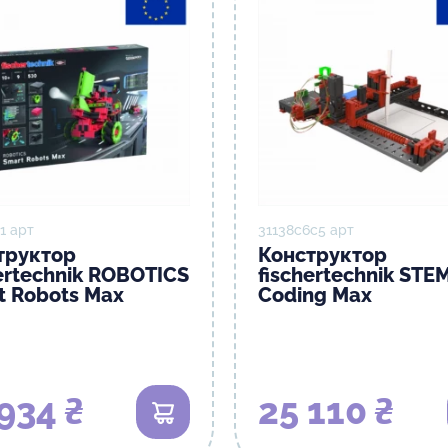
1 арт
31138с6с5 арт
труктор
Конструктор
ertechnik ROBOTICS
fischertechnik STE
t Robots Max
Coding Max
934 ₴
25 110 ₴
В кошик