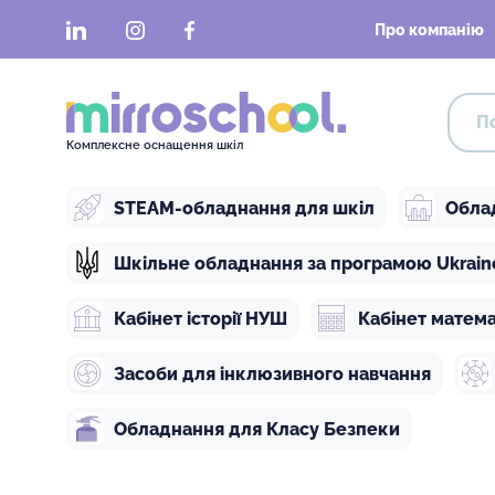
LinkedIn
Instagram
Facebook
Про компанію
Комплексне оснащення шкіл
STEAM-обладнання для шкіл
Обла
Шкільне обладнання за програмою Ukraine 
Кабінет історії НУШ
Кабінет матем
Засоби для інклюзивного навчання
Обладнання для Класу Безпеки