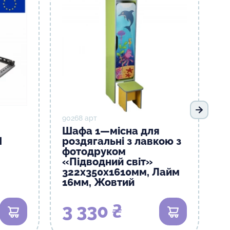
Наступ
90268 арт
Шафа 1—місна для
M
роздягальні з лавкою з
фотодруком
«Підводний світ»
322х350х1610мм, Лайм
16мм, Жовтий
3 330 ₴
В кошик
В кошик