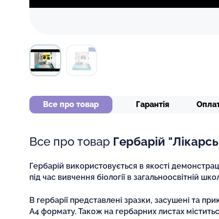
Все про товар
Гарантія
Опла
Все про товар
Гербарій "Лікарсь
Гербарій використовується в якості демонстрац
під час вивчення біології в загальноосвітній школ
В гербарії представлені зразки, засушені та прик
А4 формату. Також на гербарних листах міститьс