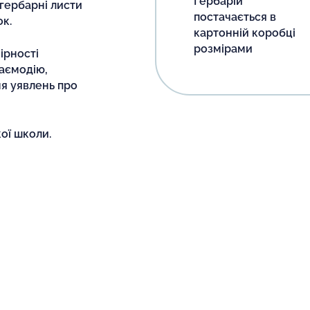
Гербарій
гербарні листи
постачається в
к.
картонній коробці
розмірами
ірності
заємодію,
я уявлень про
ої школи.