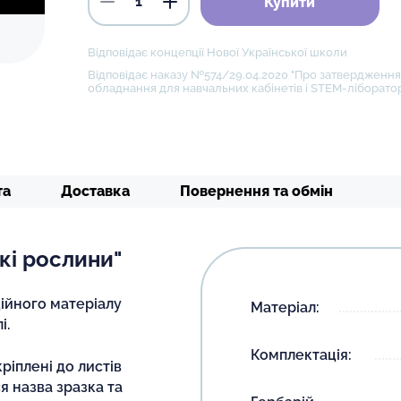
Купити
Відповідає концепції Нової Української школи
Відповідає наказу №574/29.04.2020 "Про затвердження 
обладнання для навчальних кабінетів і STEM-ліборатор
та
Доставка
Повернення та обмін
кі рослини"
ійного матеріалу
Матеріал:
і.
Комплектація:
ріплені до листів
я назва зразка та