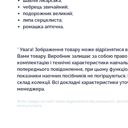
шавлія лікарська;
чебрець звичайний;
подорожник великий;
липа серцелиста;
ромашка аптечна.
* Увага! Зображення товару може відрізнятися 
Вами товару. Виробник залишає за собою право
комплектацію і технічні характеристики навчаль
попереднього повідомлення, при цьому функціона
показники наочних посібників не погіршуються
склад колекції. Всі докладні характеристики ут
менеджера.
Фото товару на сайті може відрізнятися від реального. Деталі
консультанта.