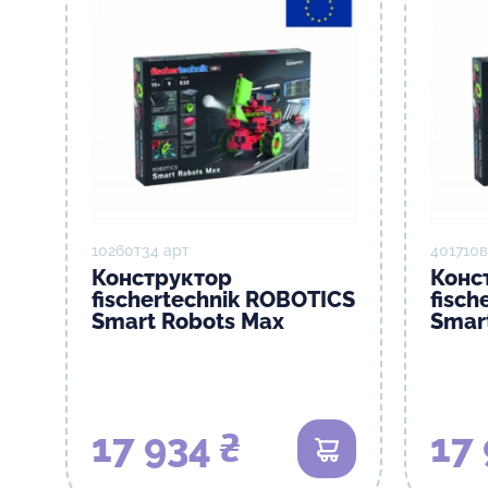
10260т34 арт
401710в
Конструктор
Конс
fischertechnik ROBOTICS
fisch
Smart Robots Max
Smar
17 934 ₴
17 
В кошик