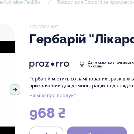
 Ukraine Facility
Товари для Біології за програмою
235457а22 арт
Гербарій "Лікар
Гербарій містить 10 ламінованих зразків лі
призначений для демонстрацій та досліджен
Наступний слайд
Більше про продукт
968 ₴