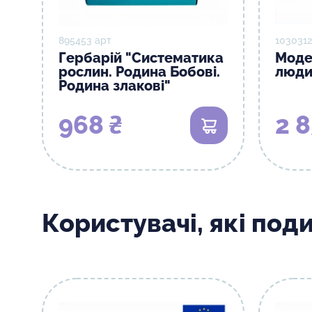
895453 арт
1030312
Гербарій "Систематика
Моде
рослин. Родина Бобові.
люди
Родина злакові"
968 ₴
2 8
В кошик
Користувачі, які под