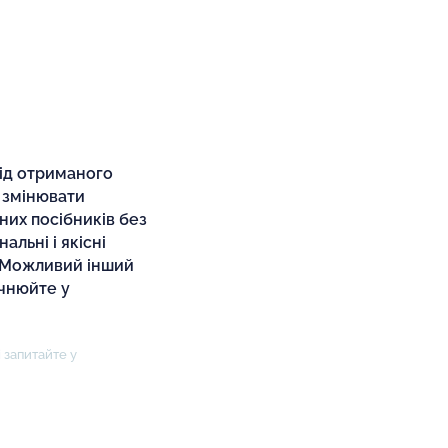
від отриманого
 змінювати
них посібників без
льні і якісні
. Можливий інший
очнюйте у
 запитайте у