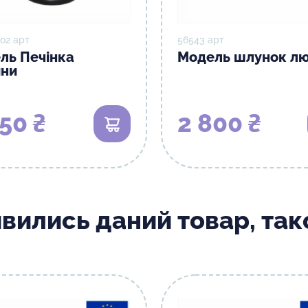
о2 арт
56543 арт
ль Печінка
Модель шлунок л
ни
50 ₴
2 800 ₴
В кошик
ивились даний товар, та