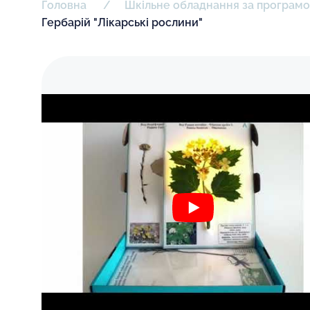
Головна
Шкільне обладнання за програмою
Гербарій "Лікарські рослини"