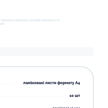
типового переліку засобів навчання та
ій"
ламіновані листи формату А4
10 шт