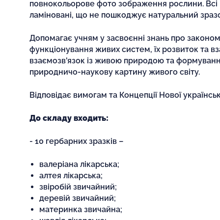
повнокольорове фото зображення рослини. Всі 
ламіновані, що не пошкоджує натуральний зразо
Допомагає учням у засвоєнні знань про законом
функціонування живих систем, їх розвиток та в
взаємозв'язок із живою природою та формуванн
природничо-наукову картину живого світу.
Відповідає вимогам та Концепції Нової українськ
До складу входить:
- 10 гербарних зразків –
валеріана лікарська;
алтея лікарська;
звіробій звичайний;
деревій звичайний;
материнка звичайна;