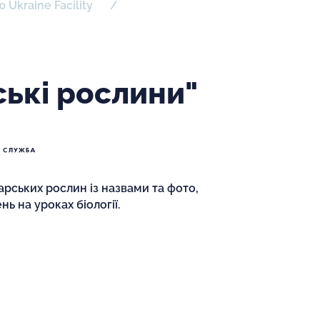
 Ukraine Facility
ські рослини"
карських рослин із назвами та фото,
ь на уроках біології.