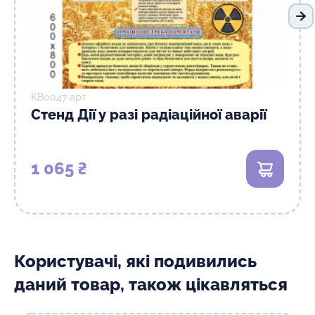
На
KB0047 арт
Стенд Дії у разі радіаційної аварії
1 065 ₴
В кошик
Користувачі, які подивились
даний товар, також цікавляться