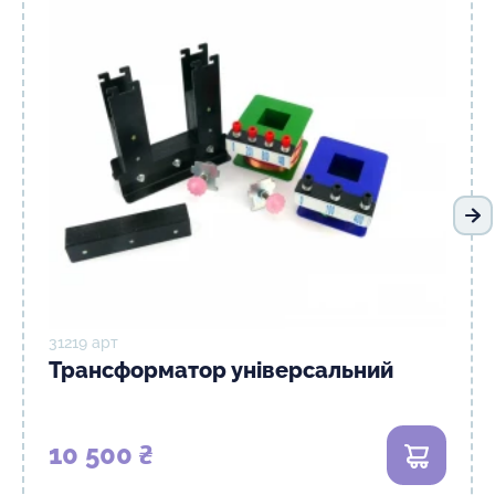
На
31219 арт
Трансформатор універсальний
10 500 ₴
В кошик