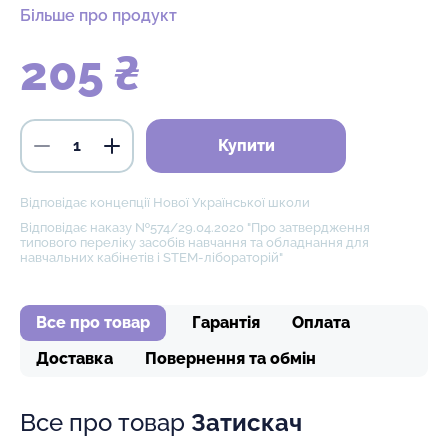
Більше про продукт
205 ₴
Купити
Відповідає концепції Нової Української школи
Відповідає наказу №574/29.04.2020 "Про затвердження
типового переліку засобів навчання та обладнання для
навчальних кабінетів і STEM-лібораторій"
Все про товар
Гарантія
Оплата
Доставка
Повернення та обмін
Все про товар
Затискач