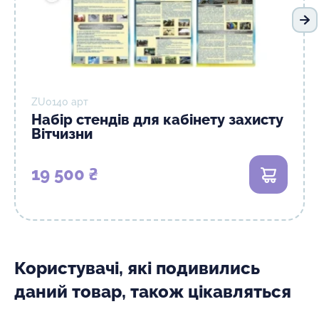
На
ZU0140 арт
Набір стендів для кабінету захисту
Вітчизни
19 500 ₴
В кошик
Користувачі, які подивились
даний товар, також цікавляться