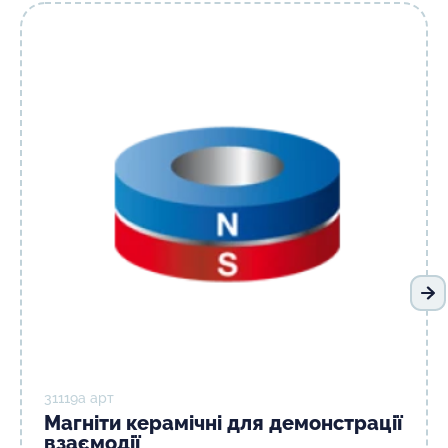
На
31119а арт
Магніти керамічні для демонстрації
взаємодії