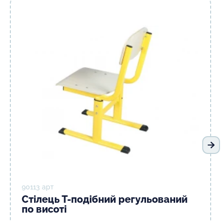
На
90113 арт
Стілець Т-подібний регульований
по висоті