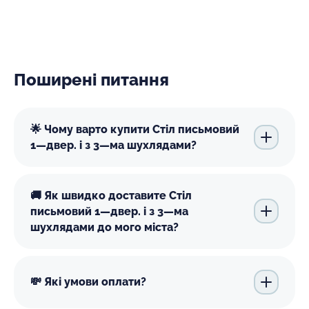
Поширені питання
🌟 Чому варто купити Стіл письмовий
1—двер. і з 3—ма шухлядами?
🚚 Як швидко доставите Стіл
письмовий 1—двер. і з 3—ма
шухлядами до мого міста?
💸 Які умови оплати?