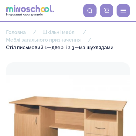
0
Інтерактивні класи для шкіл
Головна
Шкільні меблі
Меблі загального призначення
Стіл письмовий 1—двер. і з 3—ма шухлядами