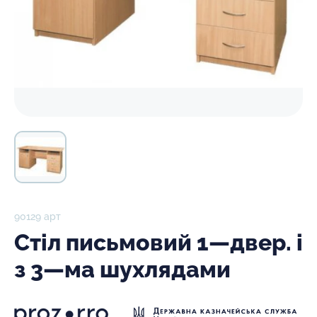
90129 арт
Стіл письмовий 1—двер. і
з 3—ма шухлядами