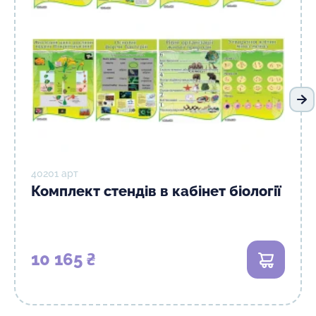
На
40201 арт
Комплект стендів в кабінет біології
10 165 ₴
В кошик