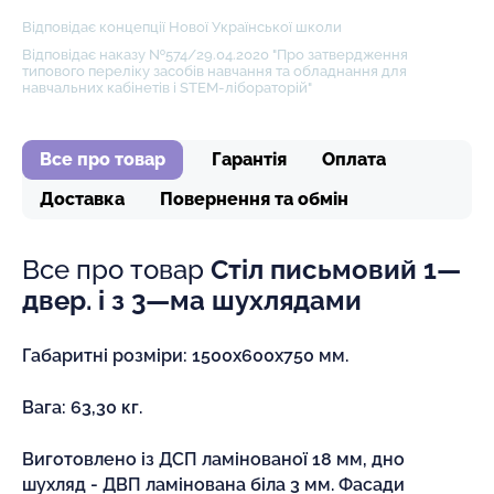
Відповідає концепції Нової Української школи
Відповідає наказу №574/29.04.2020 "Про затвердження
типового переліку засобів навчання та обладнання для
навчальних кабінетів і STEM-лібораторій"
Все про товар
Гарантія
Оплата
Доставка
Повернення та обмін
Все про товар
Стіл письмовий 1—
двер. і з 3—ма шухлядами
Габаритні розміри: 1500х600х750 мм.
Вага: 63,30 кг.
Виготовлено із ДСП ламінованої 18 мм, дно
шухляд - ДВП ламінована біла 3 мм. Фасади