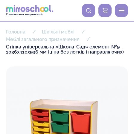
0
Комплексне оснащення шкіл
Головна
Шкільні меблі
Меблі загального призначення
Стінка універсальна «Школа-Сад» елемент №9
1036х410х936 мм (ціна без лотків і направляючих)