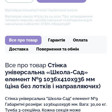
Відповідає концепції Нової Української школи
Відповідає наказу №574/29.04.2020 "Про затвердження
типового переліку засобів навчання та обладнання для
навчальних кабінетів і STEM-лібораторій"
Все про товар
Гарантія
Оплата
Доставка
Повернення та обмін
Все про товар
Стінка
універсальна «Школа-Сад»
елемент №9 1036х410х936 мм
(ціна без лотків і направляючих)
Стінка універсальна "Школа-Сад" елемент №9
Габаритні розміри: 1036х410х936 мм. Вага: 30,00 кг.
Тумба 3-секційна. Кожна секція може