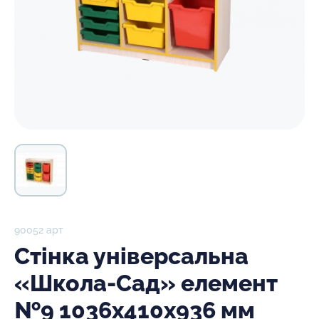
90052 арт
Стінка універсальна
«Школа-Сад» елемент
№9 1036х410х936 мм